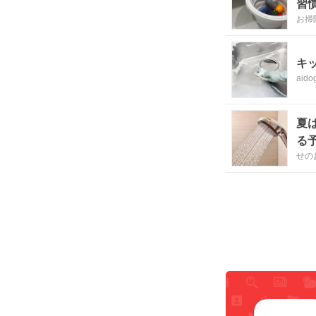
習
お掃
キ
aido
夏
る
せの