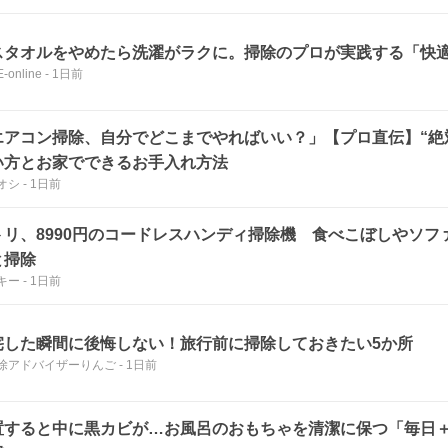
スタオルをやめたら洗濯がラクに。掃除のプロが実践する「快
-online
-
1日前
エアコン掃除、自分でどこまでやればいい？」【プロ直伝】“絶
い方とお家でできるお手入れ方法
オシ
-
1日前
トリ、8990円のコードレスハンディ掃除機 食べこぼしやソフ
と掃除
キー
-
1日前
宅した瞬間に後悔しない！旅行前に掃除しておきたい5か所
除アドバイザーりんご
-
1日前
置すると中に黒カビが…お風呂のおもちゃを清潔に保つ「毎日＋