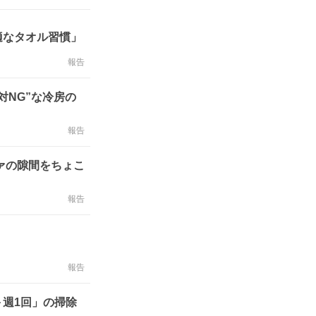
適なタオル習慣」
報告
対NG”な冷房の
報告
ァの隙間をちょこ
報告
報告
週1回」の掃除