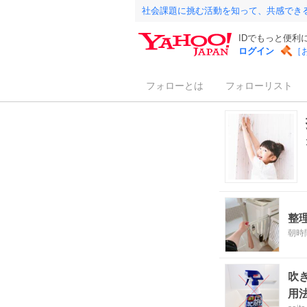
社会課題に挑む活動を知って、共感でき
IDでもっと便利
ログイン
［
フォローとは
フォローリスト
整
朝時間
吹
用