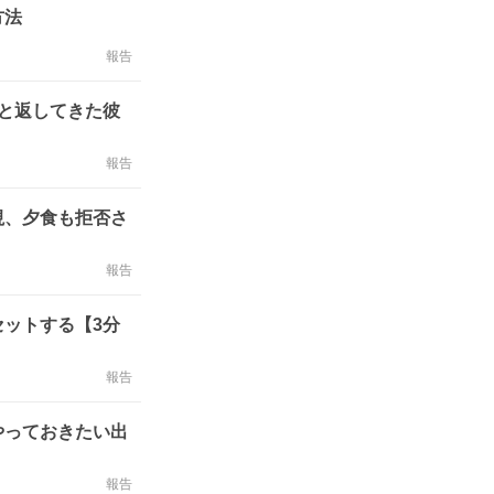
方法
報告
と返してきた彼
報告
視、夕食も拒否さ
報告
ットする【3分
報告
やっておきたい出
報告