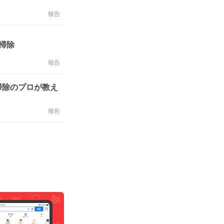
報告
掃除
報告
掃除のプロが教え
報告