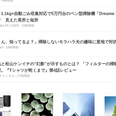
-
9時間前
1.1kg×自動ごみ収集対応で5万円台のペン型掃除機「Dreame S1 
す 見えた長所と短所
dia PC USER
-
15時間前
うん、知ってるよ？」掃除しないモラハラ夫の嫌味に意地で対
irl
-
16時間前
帆と松山ケンイチの“幻影”が示すものとは？ 「フィルターの掃
察。『Tシャツが乾くまで』第4話レビュー
チャンネル
-
17時間前