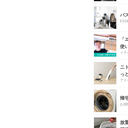
バ
ESSE
「
使
イチ
ニ
っ
アス
帰
お掃
放