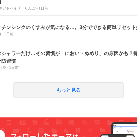
慣
除アドバイザーりんご
-
1日前
ッチンシンクのくすみが気になる…。3分でできる簡単リセット
g
-
1日前
はシャワーだけ…その習慣が「におい・ぬめり」の原因かも？
予防習慣
お愛
-
1日前
もっと見る