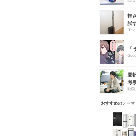
saita
軽さ
試
ITme
「
Goog
夏
考
映画
おすすめのテーマ