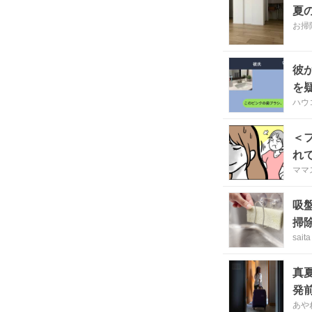
夏
お掃
彼
を
ハウ
＜
れ
ママ
吸
掃
saita
真
発
あや