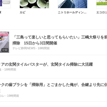
庫
カビ
ニトリホールディングス
エコロ
「三島って楽しいと思ってもらいたい」三嶋大祭りを
掃除 15日から3日間開催
テレビ静岡NEWS
-
18時間前
0:50
リアの玄関タイルバスターが、玄関タイル掃除に大活躍
ま
-
18時間前
ンクの歯ブラシを「掃除用」とごまかした俺が、合鍵より先に
と
コレ
-
19時間前