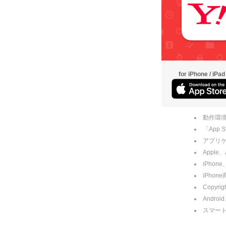
for iPhone / iPad
動作環境
「App
アプリケー
Apple
iPhone
iPho
Copyrig
Andro
スマー