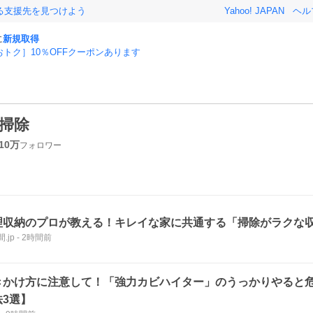
る支援先を見つけよう
Yahoo! JAPAN
ヘル
に
新規取得
おトク］10％OFFクーポンあります
掃除
10万
フォロワー
理収納のプロが教える！キレイな家に共通する「掃除がラクな収
.jp
-
2時間前
きかけ方に注意して！「強力カビハイター」のうっかりやると危
法3選】