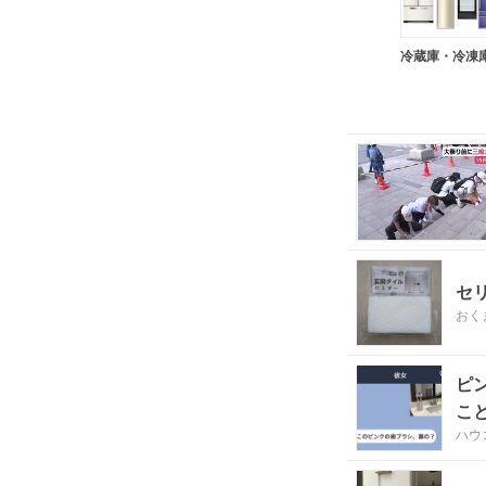
冷蔵庫・冷凍
セ
おく
ピ
こ
ハウ