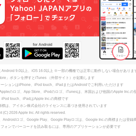
for Android
 Android 9.0以上、iOS 16.0以上 ※一部の機種では正常に動作しない場合がありま
 Store」ボタンを押すとiTunes （外部サイト）が起動します
ションはiPhone、iPod touch、iPadまたはAndroidでご利用いただけます
、Appleのロゴ、App Store、iPodのロゴ、iTunesは、米国および他国のApple Inc
、iPod touch、iPadはApple Inc.の商標です
ne商標は、アイホン株式会社のライセンスに基づき使用されています
ht (C)
2026
Apple Inc. All rights reserved.
id、Androidロゴ、Google Play、Google Playロゴは、Google Inc.の商標または
トフォンでバーコードを読み取るには、専用のアプリケーションが必要です