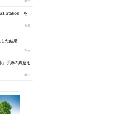
報告
Station」を
報告
抗した結果
報告
除」手紙の真意を
報告