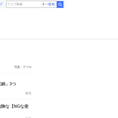
プ
一松旬
検索
写真：アフロ
納」3つ
報告
険な【NGな使