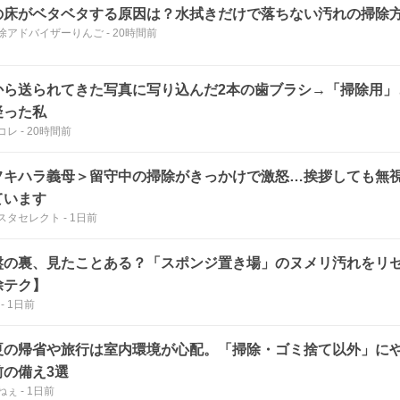
の床がベタベタする原因は？水拭きだけで落ちない汚れの掃除
除アドバイザーりんご
-
20時間前
から送られてきた写真に写り込んだ2本の歯ブラシ→「掃除用」
疑った私
コレ
-
20時間前
フキハラ義母＞留守中の掃除がきっかけで激怒…挨拶しても無
ています
スタセレクト
-
1日前
盤の裏、見たことある？「スポンジ置き場」のヌメリ汚れをリセ
除テク】
-
1日前
夏の帰省や旅行は室内環境が心配。「掃除・ゴミ捨て以外」に
前の備え3選
ねぇ
-
1日前