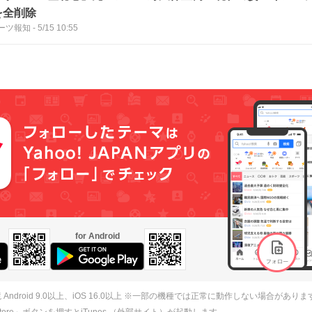
を全削除
ーツ報知
-
5/15 10:55
for Android
 Android 9.0以上、iOS 16.0以上 ※一部の機種では正常に動作しない場合がありま