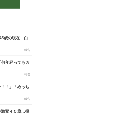
45歳の現在 白
報告
「何年経ってもカ
報告
ー！！」「めっち
報告
ジ激変４５歳…投