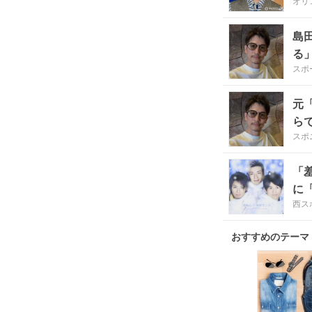
オリ
島
る
スポ
元
ら
スポ
「
に
西スポ
おすすめのテーマ