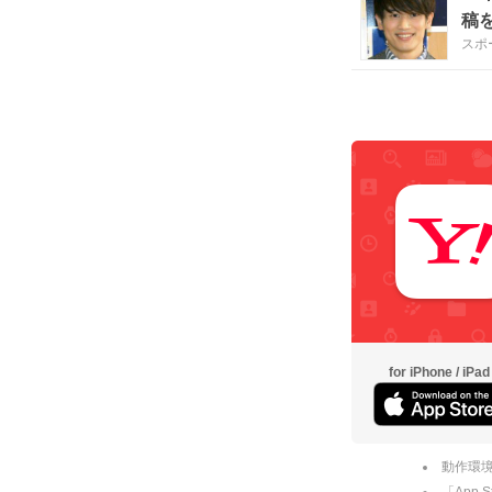
稿
スポ
for iPhone / iPad
動作環境