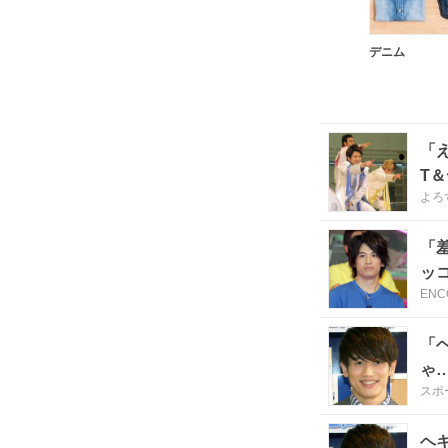
デニム
「
T
よろ
「
ッ
ENC
「
ゃ
スポ
ヘ