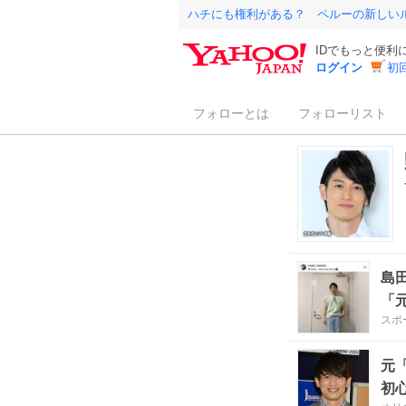
ハチにも権利がある？ ペルーの新しい
IDでもっと便利
ログイン
初
フォローとは
フォローリスト
島
「
スポ
元
初