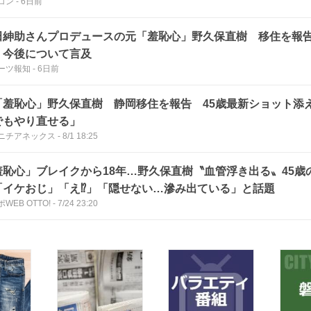
コン
-
6日前
田紳助さんプロデュースの元「羞恥心」野久保直樹 移住を報
」今後について言及
ーツ報知
-
6日前
「羞恥心」野久保直樹 静岡移住を報告 45歳最新ショット添
でもやり直せる」
ニチアネックス
-
8/1 18:25
羞恥心」ブレイクから18年…野久保直樹〝血管浮き出る〟45歳
「イケおじ」「え⁉」「隠せない…滲み出ている」と話題
WEB OTTO!
-
7/24 23:20