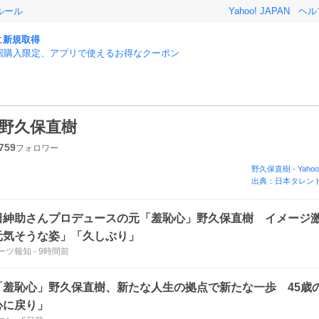
ルール
Yahoo! JAPAN
ヘル
に
新規取得
回購入限定、アプリで使えるお得なクーポン
野久保直樹
759
フォロワー
野久保直樹
-
Yaho
出典：日本タレント
田紳助さんプロデュースの元「羞恥心」野久保直樹 イメージ
元気そうな姿」「久しぶり」
ーツ報知
-
9時間前
「羞恥心」野久保直樹、新たな人生の拠点で新たな一歩 45歳
心に戻り」