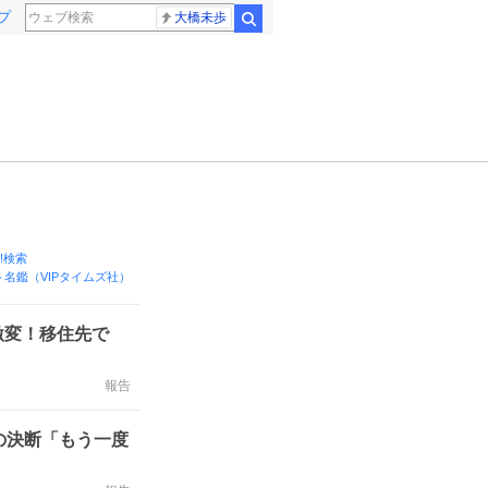
プ
大橋未歩
検索
o!検索
名鑑（VIPタイムズ社）
激変！移住先で
報告
の決断「もう一度