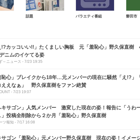
話題
バラエティ番組
磐田市
え!?カッコいい!!」たくましい胸板 元「羞恥心」野久保直樹 
＆デニムのイケてる姿
ず～ニュース
-
7/23 19:35
羞恥心」ブレイクから18年…元メンバーの現在に騒然「え!?」
コええなぁ」 野久保直樹をファン絶賛
OUNT
-
7/23 19:07
ヘキサゴン」人気メンバー 激変した現在の姿！報告に「うわ
…」投稿全削除から２か月「羞恥心」野久保直樹
ーツ報知
-
7/17 16:08
キサゴン「羞恥心」元メンバー野久保直樹 現在の姿！イメー