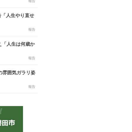
報告
告「人生やり直せ
報告
え「人生は何歳か
報告
の雰囲気ガラリ姿
報告