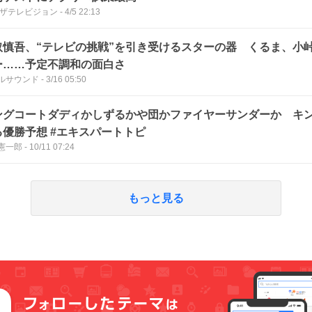
Bザテレビジョン
-
4/5 22:13
取慎吾、“テレビの挑戦”を引き受けるスターの器 くるま、小
ー……予定不調和の面白さ
ルサウンド
-
3/16 05:50
ングコートダディかしずるかや団かファイヤーサンダーか キ
る優勝予想 #エキスパートトピ
憲一郎
-
10/11 07:24
もっと見る