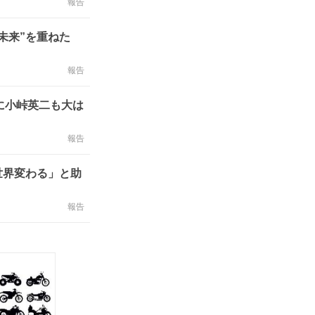
報告
未来”を重ねた
報告
に小峠英二も大は
報告
世界変わる」と助
報告