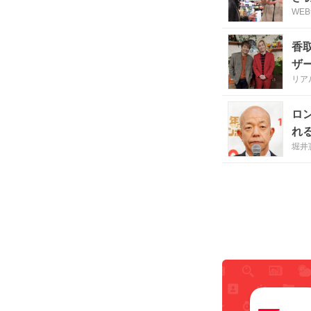
WE
香
ザ
リア
ロ
れ
堀井