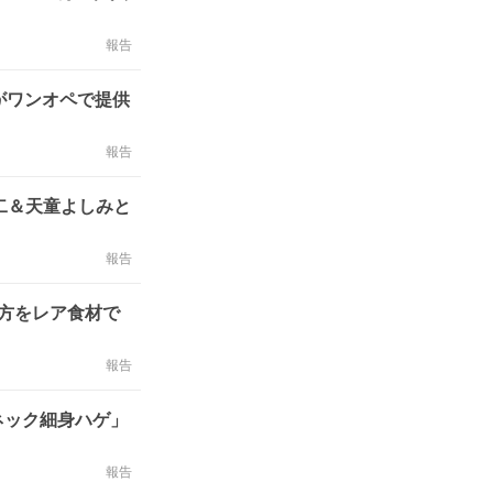
報告
がワンオペで提供
報告
英二＆天童よしみと
報告
方をレア食材で
報告
ネック細身ハゲ」
報告