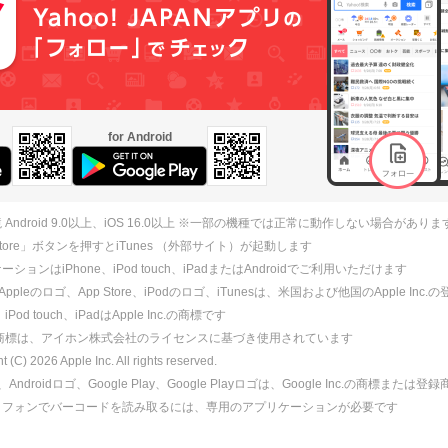
for Android
 Android 9.0以上、iOS 16.0以上 ※一部の機種では正常に動作しない場合がありま
 Store」ボタンを押すとiTunes （外部サイト）が起動します
ションはiPhone、iPod touch、iPadまたはAndroidでご利用いただけます
、Appleのロゴ、App Store、iPodのロゴ、iTunesは、米国および他国のApple Inc
、iPod touch、iPadはApple Inc.の商標です
ne商標は、アイホン株式会社のライセンスに基づき使用されています
ht (C)
2026
Apple Inc. All rights reserved.
id、Androidロゴ、Google Play、Google Playロゴは、Google Inc.の商標または
トフォンでバーコードを読み取るには、専用のアプリケーションが必要です