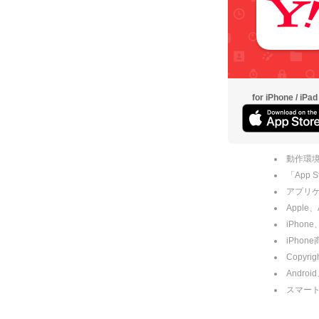
for iPhone / iPad
動作環境
「App
アプリケー
Apple
iPhone
iPho
Copyrig
Andro
スマー