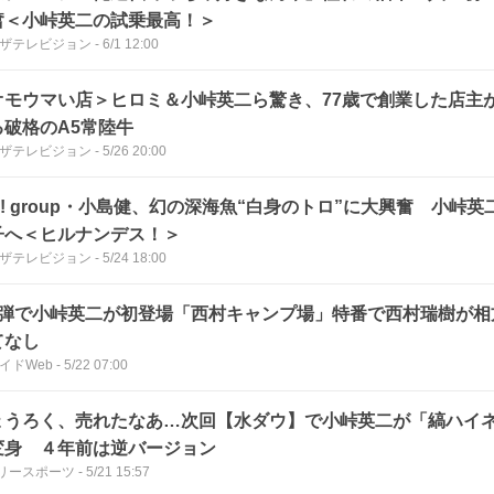
奮＜小峠英二の試乗最高！＞
Bザテレビジョン
-
6/1 12:00
オモウマい店＞ヒロミ＆小峠英二ら驚き、77歳で創業した店主
る破格のA5常陸牛
Bザテレビジョン
-
5/26 20:00
ぇ! group・小島健、幻の深海魚“白身のトロ”に大興奮 小峠
子へ＜ヒルナンデス！＞
Bザテレビジョン
-
5/24 18:00
5弾で小峠英二が初登場「西村キャンプ場」特番で西村瑞樹が相
てなし
ガイドWeb
-
5/22 07:00
ょうろく、売れたなあ…次回【水ダウ】で小峠英二が「縞ハイ
変身 ４年前は逆バージョン
リースポーツ
-
5/21 15:57