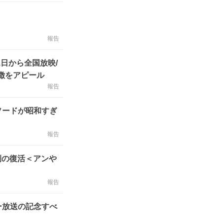
報告
日から全国放映/
徴をアピール
報告
ソードが昭和すぎ
報告
例の復活＜アンや
報告
ー放送の記念すべ