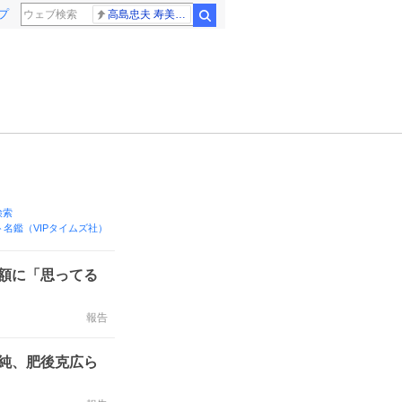
プ
高島忠夫 寿美花代さん死去
検索
!検索
名鑑（VIPタイムズ社）
額に「思ってる
報告
純、肥後克広ら