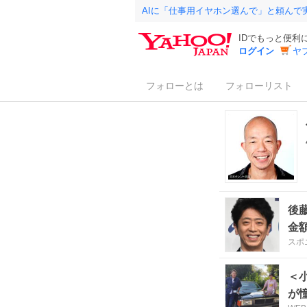
AIに「仕事用イヤホン選んで」と頼んで
IDでもっと便利
ログイン
ヤ
フォローとは
フォローリスト
後
金
スポ
＜
が