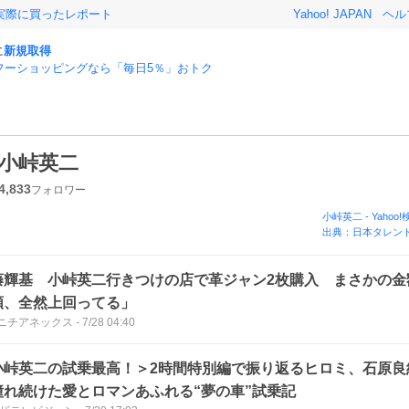
実際に買ったレポート
Yahoo! JAPAN
ヘル
に
新規取得
フーショッピングなら「毎日5％」おトク
小峠英二
4,833
フォロワー
小峠英二
-
Yahoo
出典：日本タレント
藤輝基 小峠英二行きつけの店で革ジャン2枚購入 まさかの金
額、全然上回ってる」
ニチアネックス
-
7/28 04:40
小峠英二の試乗最高！＞2時間特別編で振り返るヒロミ、石原良
憧れ続けた愛とロマンあふれる“夢の車”試乗記