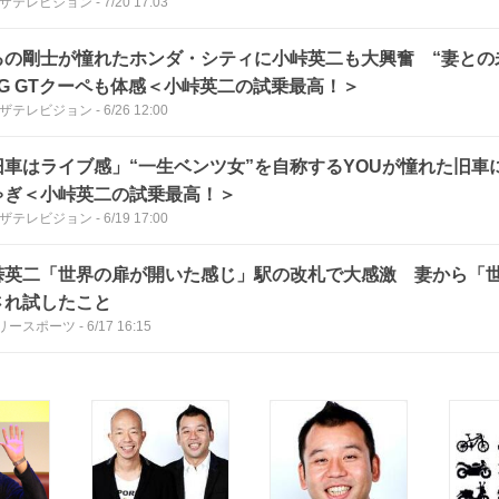
Bザテレビジョン
-
7/20 17:03
るの剛士が憧れたホンダ・シティに小峠英二も大興奮 “妻との
MG GTクーペも体感＜小峠英二の試乗最高！＞
Bザテレビジョン
-
6/26 12:00
旧車はライブ感」“一生ベンツ女”を自称するYOUが憧れた旧車
ゃぎ＜小峠英二の試乗最高！＞
Bザテレビジョン
-
6/19 17:00
峠英二「世界の扉が開いた感じ」駅の改札で大感激 妻から「
され試したこと
リースポーツ
-
6/17 16:15