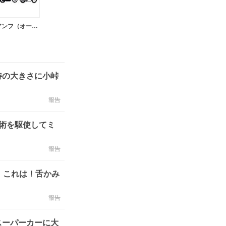
トライアンフ（オートバイ）
待の大きさに小峠
報告
技術を駆使してミ
報告
！これは！舌かみ
報告
スーパーカーに大