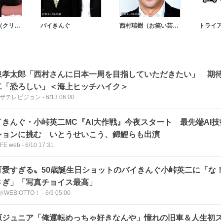
飲ミシュラン（クリエイター）
バイきんぐ
西村瑞樹（お笑い芸人）
泉孝太郎「西村さんに日本一周を目指していただきたい」 期
二「恐ろしい」＜海上ヒッチハイク＞
Bザテレビジョン
-
6/13 06:00
イきんぐ・小峠英二MC『AI大作戦』今夜スタート 最先端AI
ションに挑む いとうせいこう、錦鯉らも出演
IFE web
-
6/10 17:31
可愛すぎる〟50歳誕生日ショットのバイきんぐ小峠英二に「な
さぎ」「写真チョイス最高」
WEB OTTO！
-
6/9 05:00
原ジュニア「俺運転めっちゃ好きなんや」憧れの旧車＆人生初