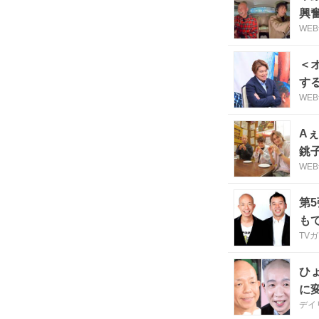
興
WE
＜
す
WE
A
銚
WE
第
も
TV
ひ
に
デイ