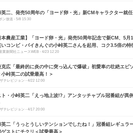
峠英二、発売50周年の「ヨード卵・光」新CMキャラクター就任
ポン放送
-
5/8 15:30
日本農産工業】「ヨード卵・光」発売50周年記念で新CM、5月1
笑いコンビ・バイきんぐの小峠英二さんを起用、コク3.5倍の特
産業新聞社ニュースWEB
-
4/23 12:20
後克広「最終的に炎の中に突っ込んで爆破」初愛車の壮絶エピ
＜小峠英二の試乗最高！＞
Bザテレビジョン
-
4/22 12:00
スト・小峠英二「えっ地上波!?」アンタッチャブル冠番組が異
＞
Bザテレビジョン
-
4/17 20:00
峠英二「うっとうしいテンションでしたね！」冠番組レギュラ
初ゲストにチクリ＜試乗最高＞