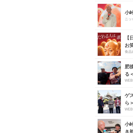
小
ニッ
【
お
食品
肥
る
WE
ゲ
ら
WE
小
き