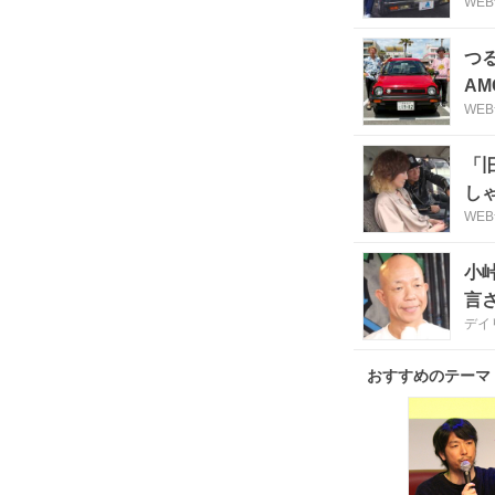
WE
つ
A
WE
「
し
WE
小
言
デイ
おすすめのテーマ