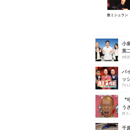
小
英
WE
バ
ッ
TV L
〝
う
西スポ
千