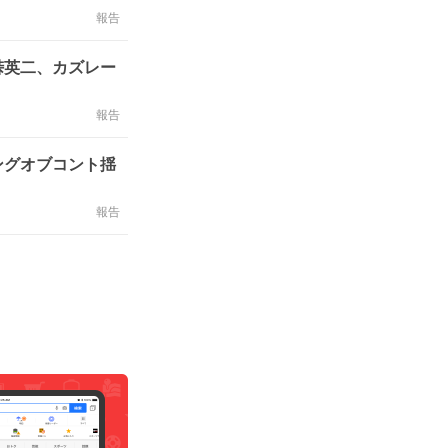
報告
峠英二、カズレー
報告
ングオブコント揺
報告