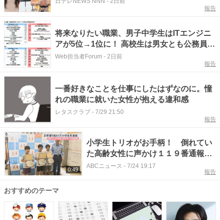
日テレNEWS NNN
-
2日前
報告
将来なりたい職業、男子中学生はITエンジニ
アが5位→1位に！ 高校生は男女とも公務員が
トップ【ソニー生命調べ】
Web担当者Forum
-
2日前
報告
一番好きなことを仕事にしたはずなのに。憧
れの職業に就いた女性が抱える違和感
レタスクラブ
-
7/29 21:50
報告
小学生トリオがお手柄！ 倒れてい
た高齢女性に声かけ１１９番通報
将来の夢は「警察官」 神戸の小学
ABCニュース
-
7/24 19:17
0:49
報告
生５年生３人に「のじぎく賞」送ら
れる
おすすめのテーマ