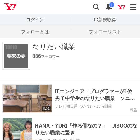
Yahoo! JAPAN
検索
通知数
i
ログイン
ID新規取得
フォローとは
フォローリスト
なりたい職業
886
フォロワー
ITエンジニア・プログラマーが1位
男子中学生のなりたい職業 ソニー
生命保険調べ
テレビ朝日系（ANN）
-
23時間前
0:31
報告
HANA・YURI「作る側なの？」 JISOOのな
りたい職業に驚き