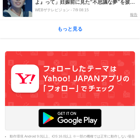
よ』って」妊娠前に見た“不思議な夢”を披露
＜ナオキマンの都市伝説ワイドショー3＞
WEBザテレビジョン
-
7/9 08:15
報告
もっと見る
動作環境 Android 9.0以上、iOS 16.0以上 ※一部の機種では正常に動作しない場合