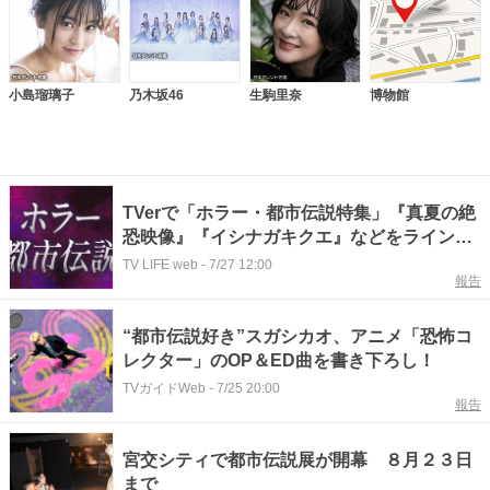
小島瑠璃子
乃木坂46
生駒里奈
博物館
TVerで「ホラー・都市伝説特集」『真夏の絶
恐映像』『イシナガキクエ』などをラインナ
ップ 稲川淳二のオリジナル番組も
TV LIFE web
-
7/27 12:00
報告
“都市伝説好き”スガシカオ、アニメ「恐怖コ
レクター」のOP＆ED曲を書き下ろし！
TVガイドWeb
-
7/25 20:00
報告
宮交シティで都市伝説展が開幕 ８月２３日
まで