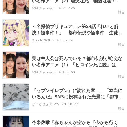
い名作アニメ（2）唐突な死…物語は嘘！？
隠された真実とは
映画チャンネル
-
7/12 12:26
報告
＜名探偵プリキュア！＞第24話「れいと解
決！怪事件！」 都市伝説や怪事件 生徒会
長のれいと調査
MANTANWEB
-
7/11 12:04
報告
実は主人公は死んでいる？都市伝説が絶えな
い名作アニメ（1）「ヒロイン死亡説」は本
当か…ゾッとする考察とは
映画チャンネル
-
7/10 11:58
報告
『セブンイレブン』に訪れた客……「本当に
いるんだ」SNSに投稿された光景に「都市伝
説かと思った」「羨ましい」
ほ・とせなNEWS
-
7/10 10:32
報告
今泉佑唯「赤ちゃんが空から『今から行く