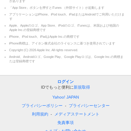
があります
「App Store」ボタンを押すとiTunes （外部サイト）が起動します
アプリケーションはiPhone、iPod touch、iPadまたはAndroidでご利用いただけま
す
Apple、Appleのロゴ、App Store、iPodのロゴ、iTunesは、米国および他国の
Apple Inc.の登録商標です
iPhone、iPod touch、iPadはApple Inc.の商標です
iPhone商標は、アイホン株式会社のライセンスに基づき使用されています
Copyright (C)
2026
Apple Inc. All rights reserved.
Android、Androidロゴ、Google Play、Google Playロゴは、Google Inc.の商標ま
たは登録商標です
ログイン
IDでもっと便利に
新規取得
Yahoo! JAPAN
プライバシーポリシー
プライバシーセンター
利用規約
メディアステートメント
免責事項
ヘルプ・お問い合わせ