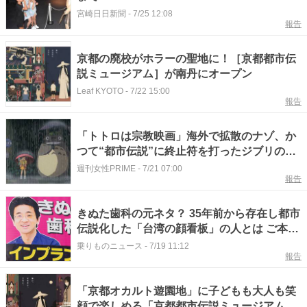
宮崎日日新聞
-
7/25 12:08
報告
京都の廃校がホラーの聖地に！［京都都市伝
説ミュージアム］が南丹にオープン
Leaf KYOTO
-
7/22 15:00
報告
「トトロは宗教映画」海外で拡散のナゾ、か
つて“都市伝説”に終止符を打ったジブリの見
解
週刊女性PRIME
-
7/21 07:00
報告
きぬた歯科の元ネタ？ 35年前から存在し都市
伝説化した「台湾の顔看板」の人とは ご本人
は健在！
乗りものニュース
-
7/19 11:12
報告
「京都オカルト遊園地」に子どもも大人も笑
顔で楽しめる「京都都市伝説ミュージアム」