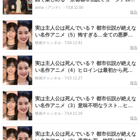
がオープン！
anna（アンナ）
-
7/18 11:00
報告
実は主人公は死んでいる？ 都市伝説が絶えな
い名作アニメ（5）怖すぎる…全ての悪夢を
予言した強烈な傑作とは
映画チャンネル
-
7/16 11:41
報告
実は主人公は死んでいる？ 都市伝説が絶えな
い名作アニメ（4）ヒロインは最初から死
亡！？ 白熱する考察とは
映画チャンネル
-
7/15 11:27
報告
実は主人公は死んでいる？ 都市伝説が絶えな
い名作アニメ（3）意味不明なラスト…ヒロ
インは死亡か消えたのか？
映画チャンネル
-
7/14 11:16
報告
実は主人公は死んでいる？ 都市伝説が絶えな