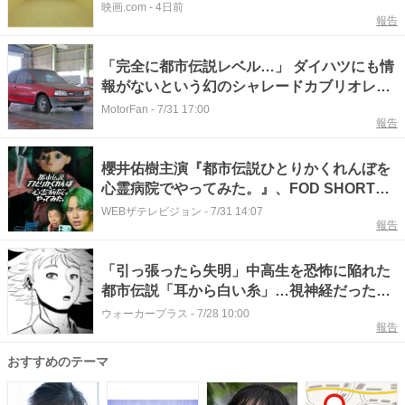
ミナルスペース”捉えた特別映像が公開
映画.com
-
4日前
報告
「完全に都市伝説レベル…」 ダイハツにも情
報がないという幻のシャレードカブリオレを
徹底調査
MotorFan
-
7/31 17:00
報告
櫻井佑樹主演『都市伝説ひとりかくれんぼを
心霊病院でやってみた。』、FOD SHORTで
配信「実際に廃病院の心霊スポットで撮影」
WEBザテレビジョン
-
7/31 14:07
報告
「引っ張ったら失明」中高生を恐怖に陥れた
都市伝説「耳から白い糸」…視神経だった？
ピアスの糸を抜いた男を襲う暗黒【作者に聞
ウォーカープラス
-
7/28 10:00
報告
く】
おすすめのテーマ