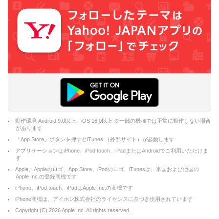
動作環境 Android 9.0以上、iOS 16.0以上 ※一部の機種では正常に動作しない場合
があります
「App Store」ボタンを押すとiTunes （外部サイト）が起動します
アプリケーションはiPhone、iPod touch、iPadまたはAndroidでご利用いただけま
す
Apple、Appleのロゴ、App Store、iPodのロゴ、iTunesは、米国および他国の
Apple Inc.の登録商標です
iPhone、iPod touch、iPadはApple Inc.の商標です
iPhone商標は、アイホン株式会社のライセンスに基づき使用されています
Copyright (C)
2026
Apple Inc. All rights reserved.