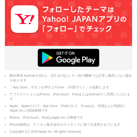
動作環境 Android 9.0以上、iOS 16.0以上 ※一部の機種では正常に動作しない場合
があります
「App Store」ボタンを押すとiTunes （外部サイト）が起動します
アプリケーションはiPhone、iPod touch、iPadまたはAndroidでご利用いただけま
す
Apple、Appleのロゴ、App Store、iPodのロゴ、iTunesは、米国および他国の
Apple Inc.の登録商標です
iPhone、iPod touch、iPadはApple Inc.の商標です
iPhone商標は、アイホン株式会社のライセンスに基づき使用されています
Copyright (C)
2026
Apple Inc. All rights reserved.