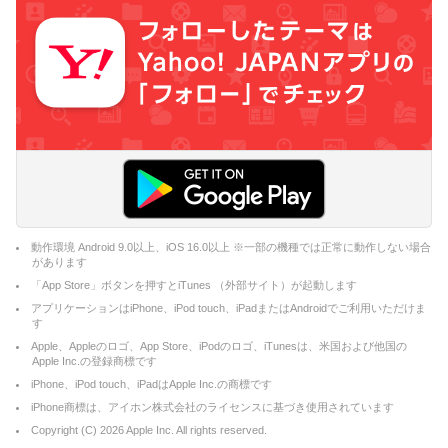
動作環境 Android 9.0以上、iOS 16.0以上 ※一部の機種では正常に動作しない場合
があります
「App Store」ボタンを押すとiTunes （外部サイト）が起動します
アプリケーションはiPhone、iPod touch、iPadまたはAndroidでご利用いただけま
す
Apple、Appleのロゴ、App Store、iPodのロゴ、iTunesは、米国および他国の
Apple Inc.の登録商標です
iPhone、iPod touch、iPadはApple Inc.の商標です
iPhone商標は、アイホン株式会社のライセンスに基づき使用されています
Copyright (C)
2026
Apple Inc. All rights reserved.