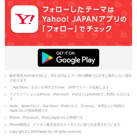
動作環境 Android 9.0以上、iOS 16.0以上 ※一部の機種では正常に動作しない場合
があります
「App Store」ボタンを押すとiTunes （外部サイト）が起動します
アプリケーションはiPhone、iPod touch、iPadまたはAndroidでご利用いただけま
す
Apple、Appleのロゴ、App Store、iPodのロゴ、iTunesは、米国および他国の
Apple Inc.の登録商標です
iPhone、iPod touch、iPadはApple Inc.の商標です
iPhone商標は、アイホン株式会社のライセンスに基づき使用されています
Copyright (C)
2026
Apple Inc. All rights reserved.