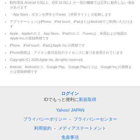
動作環境 Android 9.0以上、iOS 16.0以上 ※一部の機種では正常に動作しない場合
があります
「App Store」ボタンを押すとiTunes （外部サイト）が起動します
アプリケーションはiPhone、iPod touch、iPadまたはAndroidでご利用いただけま
す
Apple、Appleのロゴ、App Store、iPodのロゴ、iTunesは、米国および他国の
Apple Inc.の登録商標です
iPhone、iPod touch、iPadはApple Inc.の商標です
iPhone商標は、アイホン株式会社のライセンスに基づき使用されています
Copyright (C)
2026
Apple Inc. All rights reserved.
Android、Androidロゴ、Google Play、Google Playロゴは、Google Inc.の商標ま
たは登録商標です
ログイン
IDでもっと便利に
新規取得
Yahoo! JAPAN
プライバシーポリシー
プライバシーセンター
利用規約
メディアステートメント
免責事項