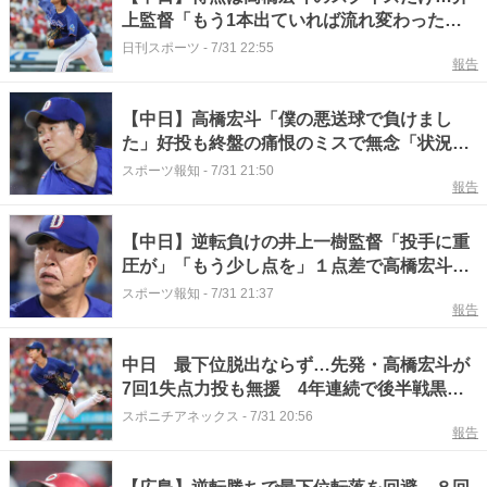
上監督「もう1本出ていれば流れ変わった」
／一問一答
日刊スポーツ
-
7/31 22:55
報告
【中日】高橋宏斗「僕の悪送球で負けまし
た」好投も終盤の痛恨のミスで無念「状況判
断は間違っていなかった」
スポーツ報知
-
7/31 21:50
報告
【中日】逆転負けの井上一樹監督「投手に重
圧が」「もう少し点を」１点差で高橋宏斗の
悪送球「死守する気持ちで焦った」
スポーツ報知
-
7/31 21:37
報告
中日 最下位脱出ならず…先発・高橋宏斗が
7回1失点力投も無援 4年連続で後半戦黒星
発進
スポニチアネックス
-
7/31 20:56
報告