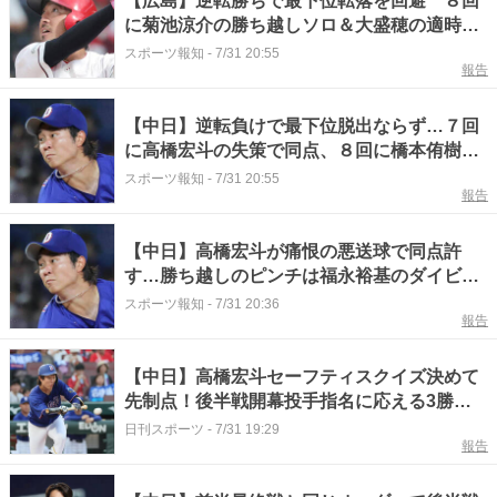
【広島】逆転勝ちで最下位転落を回避 ８回
に菊池涼介の勝ち越しソロ＆大盛穂の適時三
塁打 中日・高橋宏斗に苦戦も７回に同点
スポーツ報知
-
7/31 20:55
報告
床田寛樹は７回１失点の粘投
【中日】逆転負けで最下位脱出ならず…７回
に高橋宏斗の失策で同点、８回に橋本侑樹が
被弾 絶好機で追加点逃して終盤に…
スポーツ報知
-
7/31 20:55
報告
【中日】高橋宏斗が痛恨の悪送球で同点許
す…勝ち越しのピンチは福永裕基のダイビン
グキャッチで阻止 自責ゼロの７回１失点も
スポーツ報知
-
7/31 20:36
報告
３勝目ならず
【中日】高橋宏斗セーフティスクイズ決めて
先制点！後半戦開幕投手指名に応える3勝目
へ
日刊スポーツ
-
7/31 19:29
報告