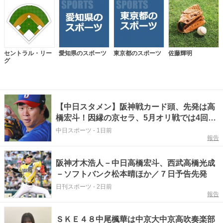
セントラル・リー
愛知県のスポーツ
東京都のスポーツ
佐藤輝明
グ
【中日スタメン】阪神戦カード頭、先発は高
橋宏斗！因縁の京セラ、5月オリ戦では4回途
中5失点降板…再昇格から続く好投目指す
中日スポーツ
-
1日前
報告
阪神才木浩人－中日高橋宏斗、西武高橋光成
－ソフトバンク松本晴ほか／７日予告先発
日刊スポーツ
-
2日前
報告
ＳＫＥ４８中尾楓華は中京大中京高吹奏楽部