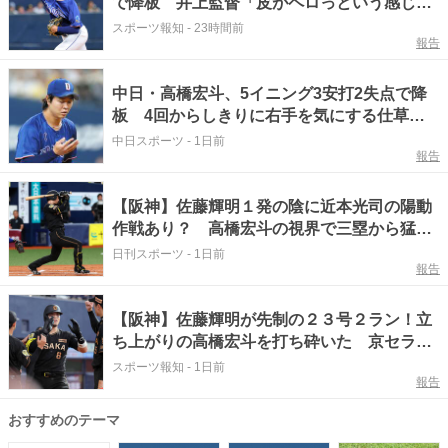
で降板 井上監督「皮がペロっという感じが
あった」
スポーツ報知
-
23時間前
報告
中日・高橋宏斗、5イニング3安打2失点で降
板 4回からしきりに右手を気にする仕草…
初回には阪神・佐藤輝に2ラン被弾、今季3勝
中日スポーツ
-
1日前
報告
目はならず
【阪神】佐藤輝明１発の陰に近本光司の陽動
作戦あり？ 高橋宏斗の視界で三塁から猛ダ
ッシュ
日刊スポーツ
-
1日前
報告
【阪神】佐藤輝明が先制の２３号２ラン！立
ち上がりの高橋宏斗を打ち砕いた 京セラド
ームはテルコール
スポーツ報知
-
1日前
報告
おすすめのテーマ