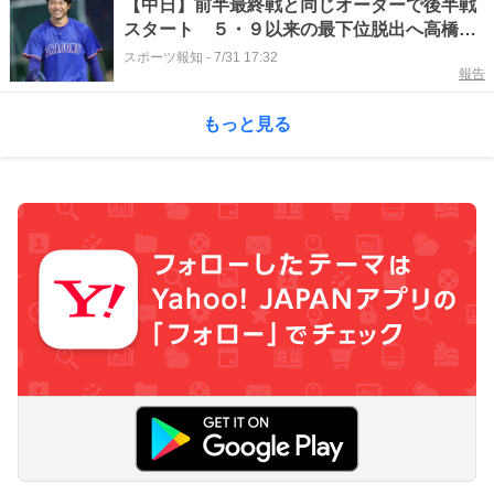
【中日】前半最終戦と同じオーダーで後半戦
スタート ５・９以来の最下位脱出へ高橋宏
斗が先発
スポーツ報知
-
7/31 17:32
報告
もっと見る