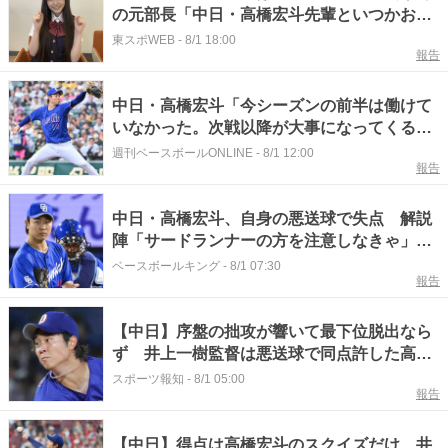
の元部長「中日・高橋宏斗先輩といつかお話
ししたいです」
東スポWEB
-
8/1 18:00
報告
中日・高橋宏斗「今シーズンの前半は働けて
いなかった。次戦以降が大事になってくる」
／今季2勝目
週刊ベースボールONLINE
-
8/1 12:00
報告
中日・高橋宏斗、自身の悪送球で失点 解説
陣「サードランナーの方を注意しなきゃ」、
「1－0で勝てた試合」
ベースボールキング
-
8/1 07:30
報告
【中日】序盤の拙攻が響いて最下位脱出なら
ず 井上一樹監督は悪送球で同点許した高橋
宏斗をかばう「投手に重圧がかかるし（悪送
スポーツ報知
-
8/1 05:00
報告
球も）１点を死守という焦り」
【中日】得点は高橋宏斗のスクイズだけ…井