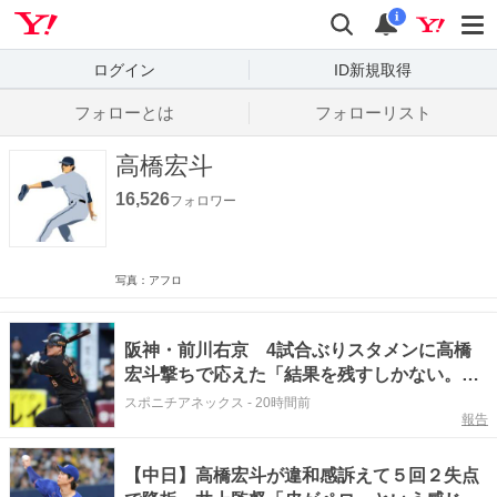
Yahoo! JAPAN
検索
通知数
i
ログイン
ID新規取得
フォローとは
フォローリスト
高橋宏斗
16,526
フォロワー
写真：アフロ
阪神・前川右京 4試合ぶりスタメンに高橋
宏斗撃ちで応えた「結果を残すしかない。必
死に上げていきたい」
スポニチアネックス
-
20時間前
報告
【中日】高橋宏斗が違和感訴えて５回２失点