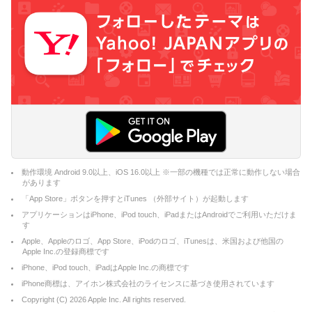
動作環境 Android 9.0以上、iOS 16.0以上 ※一部の機種では正常に動作しない場合
があります
「App Store」ボタンを押すとiTunes （外部サイト）が起動します
アプリケーションはiPhone、iPod touch、iPadまたはAndroidでご利用いただけま
す
Apple、Appleのロゴ、App Store、iPodのロゴ、iTunesは、米国および他国の
Apple Inc.の登録商標です
iPhone、iPod touch、iPadはApple Inc.の商標です
iPhone商標は、アイホン株式会社のライセンスに基づき使用されています
Copyright (C)
2026
Apple Inc. All rights reserved.