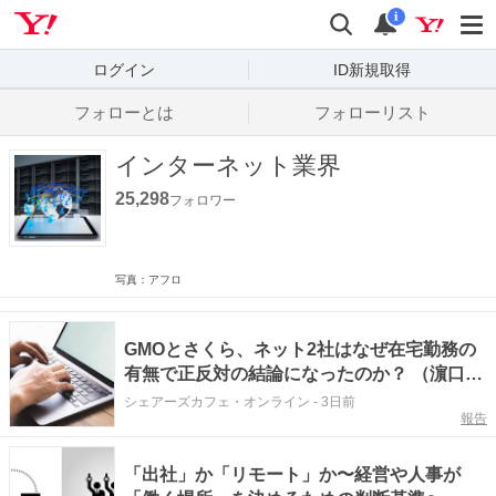
Yahoo! JAPAN
検索
通知数
i
ログイン
ID新規取得
フォローとは
フォローリスト
インターネット業界
25,298
フォロワー
写真：アフロ
GMOとさくら、ネット2社はなぜ在宅勤務の
有無で正反対の結論になったのか？ （濵口誠
一 中小企業診断士）
シェアーズカフェ・オンライン
-
3日前
報告
「出社」か「リモート」か〜経営や人事が