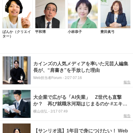
ばんか（クリエイ
平和博
小林恭子
豊田眞弓
ター）
カインズの人気メディアを率いた元芸人編集
長が、“肩書き”を手放した理由
Web担当者Forum
-
2/27 07:16
報告
大企業で広がる「AI失業」 Z世代も直撃
か？ 再び就職氷河期はじまるのか #エキス
パートトピ
横山信弘
-
2/17 07:49
報告
【サンリオ流】1年目で身につけたい！ Web