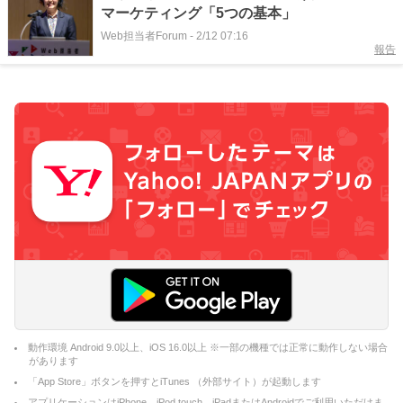
マーケティング「5つの基本」
Web担当者Forum
-
2/12 07:16
報告
動作環境 Android 9.0以上、iOS 16.0以上 ※一部の機種では正常に動作しない場合
があります
「App Store」ボタンを押すとiTunes （外部サイト）が起動します
アプリケーションはiPhone、iPod touch、iPadまたはAndroidでご利用いただけま