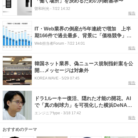
「働く場所」を決めるための判断基準〜
曽和利光
-
7/22 14:32
報告
IT・Web業界の倒産が5年連続で増加 上半
期166件で過去最多、背景に「価格競争」の
限界【TSR調べ】
Web担当者Forum
-
7/22 14:01
報告
韓国ネット業界、偽ニュース規制指針案を公
開…メッセージは対象外
KOREA WAVE
-
5/29 07:45
報告
ドラ1ルーキー復活、隠れた才能の開花。AI
で「真の制球力」を可視化した横浜DeNAベ
イスターズのデータ戦略
エンジニアtype
-
3/18 17:42
報告
おすすめのテーマ