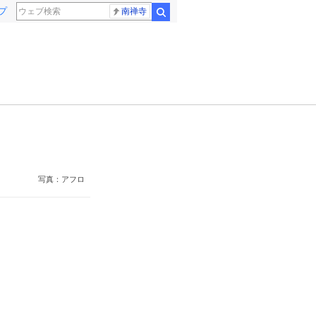
プ
南禅寺
検索
写真：アフロ