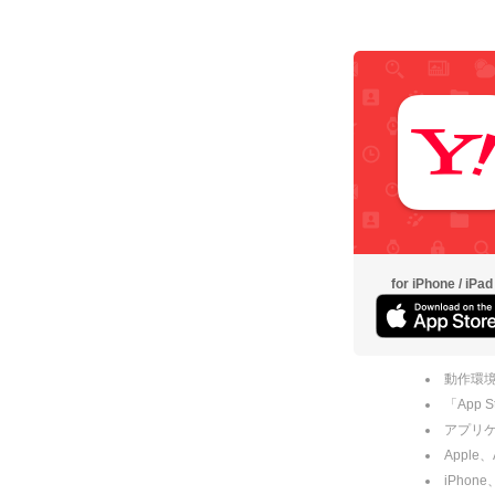
for iPhone / iPad
動作環境
「App
アプリケー
Apple
iPhone