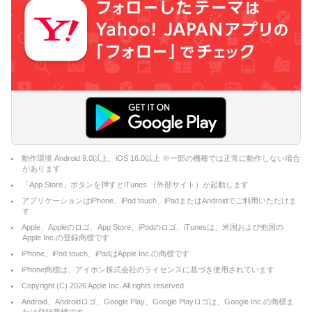
動作環境 Android 9.0以上、iOS 16.0以上 ※一部の機種では正常に動作しない場合
があります
「App Store」ボタンを押すとiTunes （外部サイト）が起動します
アプリケーションはiPhone、iPod touch、iPadまたはAndroidでご利用いただけま
す
Apple、Appleのロゴ、App Store、iPodのロゴ、iTunesは、米国および他国の
Apple Inc.の登録商標です
iPhone、iPod touch、iPadはApple Inc.の商標です
iPhone商標は、アイホン株式会社のライセンスに基づき使用されています
Copyright (C)
2026
Apple Inc. All rights reserved.
Android、Androidロゴ、Google Play、Google Playロゴは、Google Inc.の商標ま
たは登録商標です