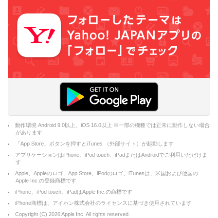
動作環境 Android 9.0以上、iOS 16.0以上 ※一部の機種では正常に動作しない場合
があります
「App Store」ボタンを押すとiTunes （外部サイト）が起動します
アプリケーションはiPhone、iPod touch、iPadまたはAndroidでご利用いただけま
す
Apple、Appleのロゴ、App Store、iPodのロゴ、iTunesは、米国および他国の
Apple Inc.の登録商標です
iPhone、iPod touch、iPadはApple Inc.の商標です
iPhone商標は、アイホン株式会社のライセンスに基づき使用されています
Copyright (C)
2026
Apple Inc. All rights reserved.