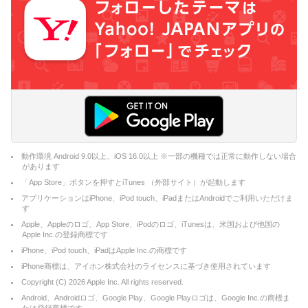
動作環境 Android 9.0以上、iOS 16.0以上 ※一部の機種では正常に動作しない場合
があります
「App Store」ボタンを押すとiTunes （外部サイト）が起動します
アプリケーションはiPhone、iPod touch、iPadまたはAndroidでご利用いただけま
す
Apple、Appleのロゴ、App Store、iPodのロゴ、iTunesは、米国および他国の
Apple Inc.の登録商標です
iPhone、iPod touch、iPadはApple Inc.の商標です
iPhone商標は、アイホン株式会社のライセンスに基づき使用されています
Copyright (C)
2026
Apple Inc. All rights reserved.
Android、Androidロゴ、Google Play、Google Playロゴは、Google Inc.の商標ま
たは登録商標です