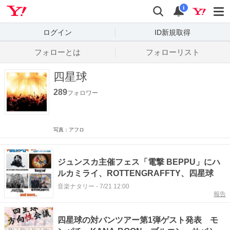
Yahoo! JAPAN
検索
通知数
i
ログイン
ID新規取得
フォローとは
フォローリスト
四星球
289
フォロワー
写真：アフロ
ジュンスカ主催フェス「電撃 BEPPU」にハ
ルカミライ、ROTTENGRAFFTY、四星球
音楽ナタリー
-
7/21 12:00
報告
四星球の対バンツアー第1弾ゲスト発表 モ