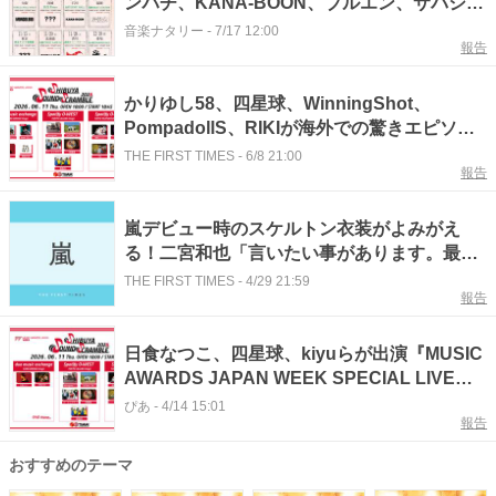
ンパチ、KANA-BOON、ブルエン、サバシス
ターら6組
音楽ナタリー
-
7/17 12:00
報告
かりゆし58、四星球、WinningShot、
PompadollS、RIKIが海外での驚きエピソー
ドや地元愛まで語りつくす！『Shibuya
THE FIRST TIMES
-
6/8 21:00
報告
Sound Scramble 2026』開催記念SP対談
嵐デビュー時のスケルトン衣装がよみがえ
る！二宮和也「言いたい事があります。最高
♡」フェスで四星球＆マキシマム ザ ホルモン
THE FIRST TIMES
-
4/29 21:59
報告
が嵐カバー
日食なつこ、四星球、kiyuらが出演『MUSIC
AWARDS JAPAN WEEK SPECIAL LIVE』
渋谷3会場で同時開催
ぴあ
-
4/14 15:01
報告
おすすめのテーマ