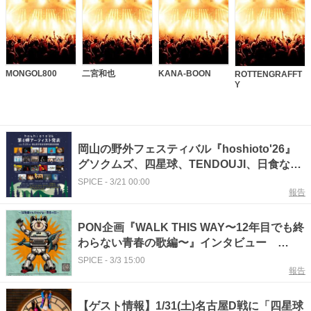
MONGOL800
二宮和也
KANA-BOON
ROTTENGRAFFT
Y
岡山の野外フェスティバル『hoshioto'26』
グソクムズ、四星球、TENDOUJI、日食なつ
こ、Homecomingsらの出演が第四弾発表で
SPICE
-
3/21 00:00
報告
明らかに
PON企画『WALK THIS WAY〜12年目でも終
わらない青春の歌編〜』インタビュー
Hump Back、四星球、フラカンのそれぞれ
SPICE
-
3/3 15:00
報告
の青春
【ゲスト情報】1/31(土)名古屋D戦に「四星球