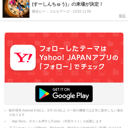
(すーしんちゅう)」の来場が決定！
横浜ビー・コルセアーズ
-
12/10 11:00
報告
動作環境 Android 9.0以上、iOS 16.0以上 ※一部の機種では正常に動作しない場合
があります
「App Store」ボタンを押すとiTunes （外部サイト）が起動します
アプリケーションはiPhone、iPod touch、iPadまたはAndroidでご利用いただけま