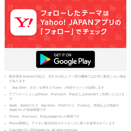
動作環境 Android 9.0以上、iOS 16.0以上 ※一部の機種では正常に動作しない場合
があります
「App Store」ボタンを押すとiTunes （外部サイト）が起動します
アプリケーションはiPhone、iPod touch、iPadまたはAndroidでご利用いただけま
す
Apple、Appleのロゴ、App Store、iPodのロゴ、iTunesは、米国および他国の
Apple Inc.の登録商標です
iPhone、iPod touch、iPadはApple Inc.の商標です
iPhone商標は、アイホン株式会社のライセンスに基づき使用されています
Copyright (C)
2026
Apple Inc. All rights reserved.