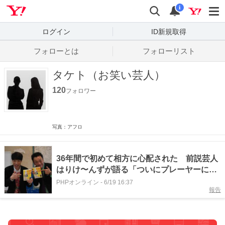
Yahoo! JAPAN
検索
通知数
i
ログイン
ID新規取得
フォローとは
フォローリスト
タケト（お笑い芸人）
120
フォロワー
写真：アフロ
36年間で初めて相方に心配された 前説芸人
はりけ〜んずが語る「ついにプレーヤーにな
った日」
PHPオンライン
-
6/19 16:37
報告