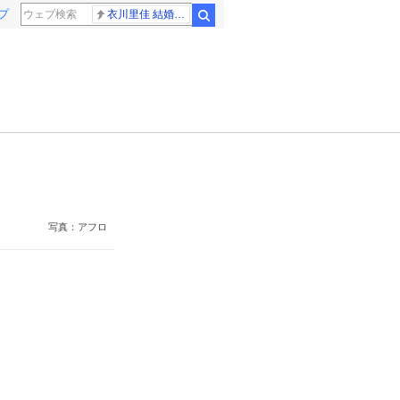
プ
衣川里佳 結婚発表
検索
写真：アフロ