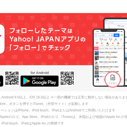
for Android
 Android 9.0以上、iOS 16.0以上 ※一部の機種では正常に動作しない場合がありま
 Store」ボタンを押すとiTunes （外部サイト）が起動します
ションはiPhone、iPod touch、iPadまたはAndroidでご利用いただけます
、Appleのロゴ、App Store、iPodのロゴ、iTunesは、米国および他国のApple Inc
、iPod touch、iPadはApple Inc.の商標です