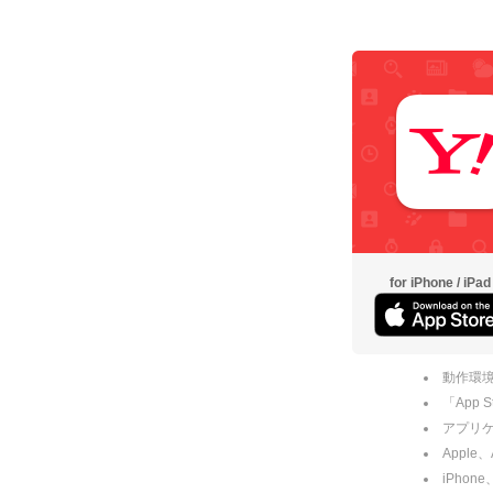
for iPhone / iPad
動作環境
「App
アプリケー
Apple
iPhone