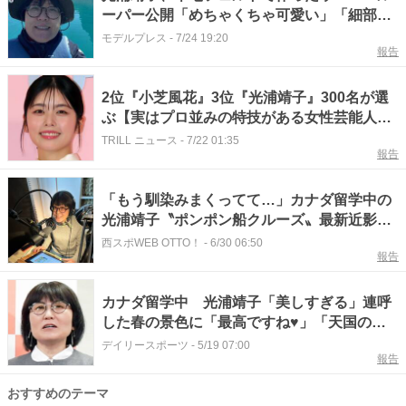
ーパー公開「めちゃくちゃ可愛い」「細部の
表現が凄い」と反響
モデルプレス
-
7/24 19:20
報告
2位『小芝風花』3位『光浦靖子』300名が選
ぶ【実はプロ並みの特技がある女性芸能人】
1位に「天才的」
TRILL ニュース
-
7/22 01:35
報告
「もう馴染みまくってて…」カナダ留学中の
光浦靖子〝ポンポン船クルーズ〟最新近影に
「気持ち良さそうですね」「素敵なチャレン
西スポWEB OTTO！
-
6/30 06:50
報告
ジ憧れです」
カナダ留学中 光浦靖子「美しすぎる」連呼
した春の景色に「最高ですね♥」「天国のよ
う」
デイリースポーツ
-
5/19 07:00
報告
おすすめのテーマ