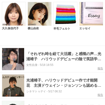
大久保佳代子
横山由依
エッセイ
羊毛フェルト
「それぞれ時を経て大活躍」と感慨の声…光
浦靖子 ハリウッドデビューの陰で英語学習
支えた“朝ドラ俳優”との絆
女性自身
-
5/18 18:55
報告
光浦靖子、ハリウッドデビュー作で才能開
花 主演ドウェイン・ジョンソンも認める演
技の“間”
シネマトゥデイ
-
5/17 06:32
報告