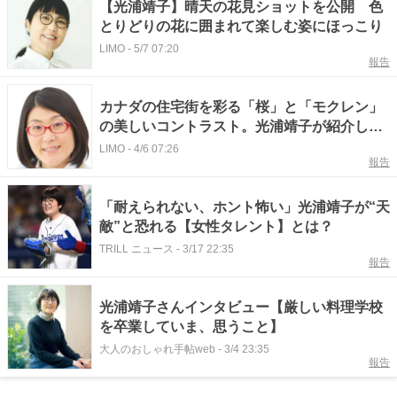
【光浦靖子】晴天の花見ショットを公開 色
とりどりの花に囲まれて楽しむ姿にほっこり
LIMO
-
5/7 07:20
報告
カナダの住宅街を彩る「桜」と「モクレン」
の美しいコントラスト。光浦靖子が紹介し
た、異国の春めく風景に「どこの国の花も幸
LIMO
-
4/6 07:26
報告
せを感じる」と共感の声
「耐えられない、ホント怖い」光浦靖子が“天
敵”と恐れる【女性タレント】とは？
TRILL ニュース
-
3/17 22:35
報告
光浦靖子さんインタビュー【厳しい料理学校
を卒業していま、思うこと】
大人のおしゃれ手帖web
-
3/4 23:35
報告