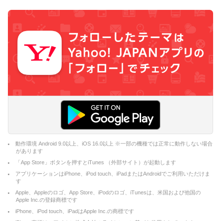
動作環境 Android 9.0以上、iOS 16.0以上 ※一部の機種では正常に動作しない場合
があります
「App Store」ボタンを押すとiTunes （外部サイト）が起動します
アプリケーションはiPhone、iPod touch、iPadまたはAndroidでご利用いただけま
す
Apple、Appleのロゴ、App Store、iPodのロゴ、iTunesは、米国および他国の
Apple Inc.の登録商標です
iPhone、iPod touch、iPadはApple Inc.の商標です