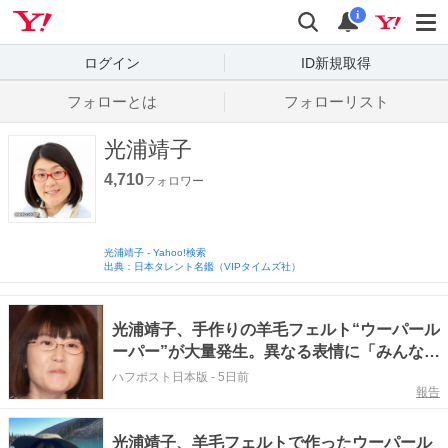
Yahoo! JAPAN
検索
通知数
i
ログイン
ID新規取得
フォローとは
フォローリスト
光浦靖子
4,710
フォロワー
光浦靖子
-
Yahoo!検索
出典：日本タレント名鑑（VIPタイムズ社）
光浦靖子、手作りの羊毛フェルト“ウーパール
ーパー”が大量発生。異なる表情に「みんなめ
ちゃかわいい」
ハフポスト日本版
-
5日前
報告
光浦靖子、羊毛フェルトで作ったウーパール