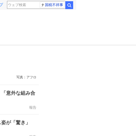
プ
国税不祥事
検索
写真：アフロ
」「意外な組み合
報告
ス姿が「驚き」