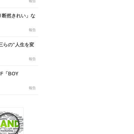
報告
り断然きれい」な
報告
三らの“人生を変
報告
RF「BOY
報告