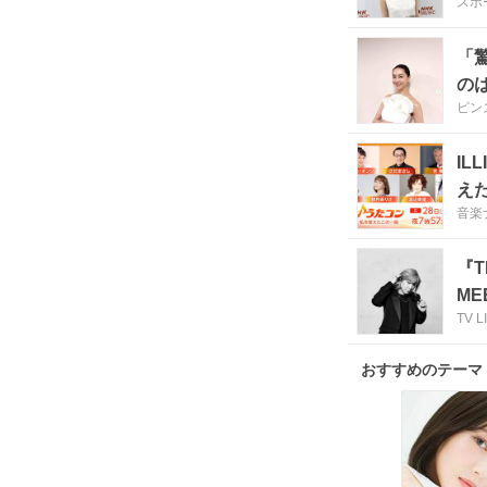
スポ
「
の
ピン
I
え
音楽
『T
ME
TV L
おすすめのテーマ