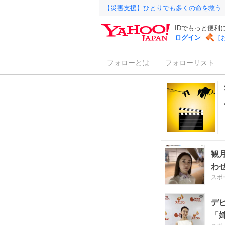
【災害支援】ひとりでも多くの命を救う
IDでもっと便利
ログイン
［
フォローとは
フォローリスト
観
わ
スポ
デ
「