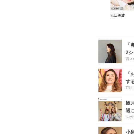
浜辺美波
「
2
西スポ
「
す
TRI
観
過
スポ
小