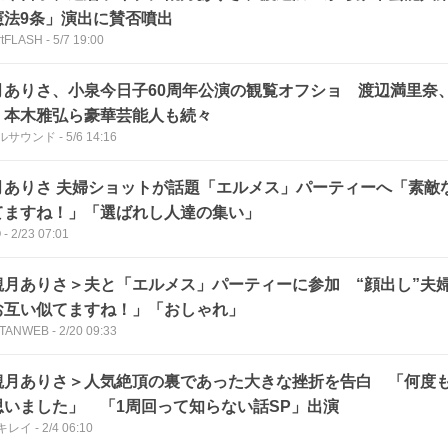
憲法9条」演出に賛否噴出
rtFLASH
-
5/7 19:00
月ありさ、小泉今日子60周年公演の観覧オフショ 渡辺満里奈
、本木雅弘ら豪華芸能人も続々
ルサウンド
-
5/6 14:16
月ありさ 夫婦ショットが話題「エルメス」パーティーへ「素敵
てますね！」「選ばれし人達の集い」
O
-
2/23 07:01
観月ありさ＞夫と「エルメス」パーティーに参加 “顔出し”夫
お互い似てますね！」「おしゃれ」
TANWEB
-
2/20 09:33
観月ありさ＞人気絶頂の裏であった大きな挫折を告白 「何度
思いました」 「1周回って知らない話SP」出演
キレイ
-
2/4 06:10