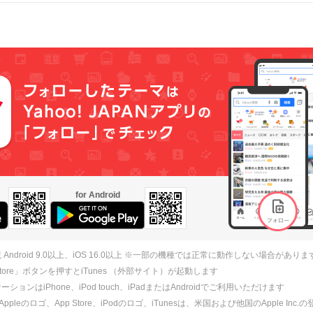
for Android
 Android 9.0以上、iOS 16.0以上 ※一部の機種では正常に動作しない場合がありま
 Store」ボタンを押すとiTunes （外部サイト）が起動します
ションはiPhone、iPod touch、iPadまたはAndroidでご利用いただけます
、Appleのロゴ、App Store、iPodのロゴ、iTunesは、米国および他国のApple Inc