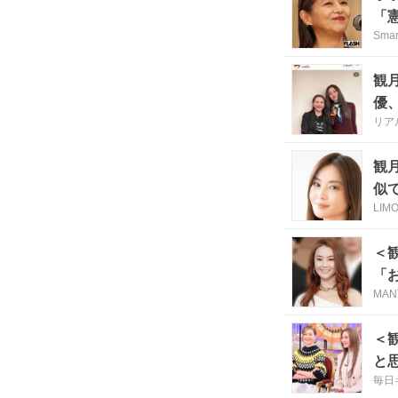
「
Sma
観
優
リア
観
似
LIM
＜
「
MAN
＜
と
毎日