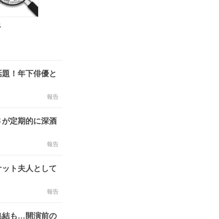
ス
話題！年下俳優と
報告
さが定期的に深酒
報告
ケット夫人として
報告
集結も…開演前の