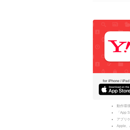
for iPhone / iPad
動作環境
「App
アプリケー
Apple