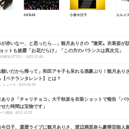
AKB48
小泉今日子
エルメ
鼻が赤いなー、と思ったら…」観月ありさの〝激変〟衣装姿が
ショットも披露「お花だらけ」「この方のバランスは異次元」
WEB OTTO！
-
6/25 22:40
お願いだから帰って」和田アキ子も呆れる酒豪ぶり！観月あり
る【ベテランタレント】とは？
LL ニュース
-
6/15 06:35
月ありさ「チャリチョコ」大千秋楽を衣装ショットで報告「バ
ごせた時間は宝物です」
ーツ報知
-
6/13 12:20
泉今日子、還暦ライブに観月ありさ、渡辺満里奈ら豪華芸能人