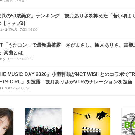
ーツ報知
-
2日前
驚異の50歳美女」ランキング、観月ありさを抑えた「若い頃よ
は【トップ3】
ズバNEWS
-
7/31 14:00
LLIT「うたコン」で最新曲披露 さだまさし、観月ありさ、吉幾
た”楽曲とは
ナタリー
-
7/27 22:39
HE MUSIC DAY 2026』小室哲哉がNCT WISHとのコラボでT
ETS GIRL」を披露 観月ありさがVTRのナレーションを担当
IFE web
-
7/4 06:01