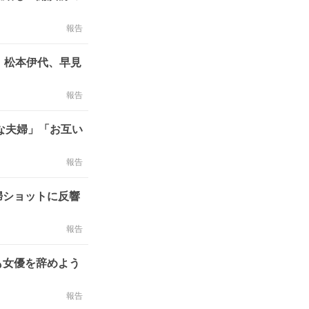
報告
、松本伊代、早見
報告
な夫婦」「お互い
報告
婦ショットに反響
報告
も女優を辞めよう
報告