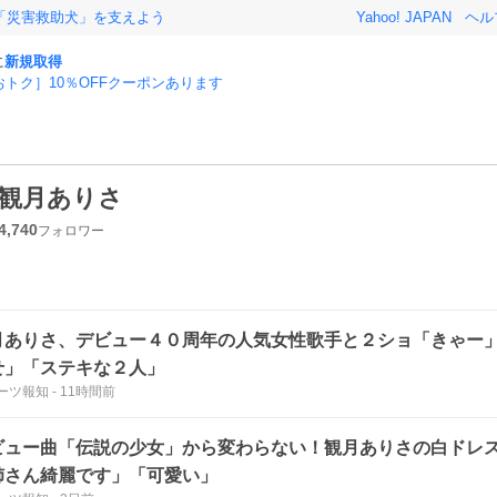
「災害救助犬」を支えよう
Yahoo! JAPAN
ヘル
に
新規取得
おトク］10％OFFクーポンあります
観月ありさ
4,740
フォロワー
月ありさ、デビュー４０周年の人気女性歌手と２ショ「きゃー
せ」「ステキな２人」
ーツ報知
-
11時間前
ビュー曲「伝説の少女」から変わらない！観月ありさの白ドレ
姉さん綺麗です」「可愛い」