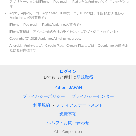
アプリケーションはiPhone、iPod touch、iPadまたはAndroidでご利用いただけま
す
Apple、Appleのロゴ、App Store、iPodのロゴ、iTunesは、米国および他国の
Apple Inc.の登録商標です
iPhone、iPod touch、iPadはApple Inc.の商標です
iPhone商標は、アイホン株式会社のライセンスに基づき使用されています
Copyright (C)
2026
Apple Inc. All rights reserved.
Android、Androidロゴ、Google Play、Google Playロゴは、Google Inc.の商標ま
たは登録商標です
ログイン
IDでもっと便利に
新規取得
Yahoo! JAPAN
プライバシーポリシー
プライバシーセンター
利用規約
メディアステートメント
免責事項
ヘルプ・お問い合わせ
©LY Corporation