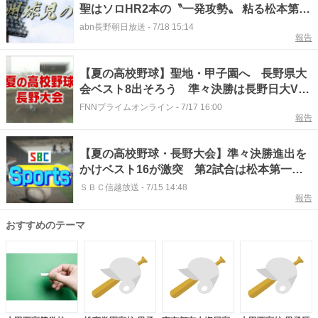
聖はソロHR2本の〝一発攻勢〟 粘る松本第一
を振り切り準決勝進出【長野】
abn長野朝日放送
-
7/18 15:14
報告
【夏の高校野球】聖地・甲子園へ 長野県大
会ベスト8出そろう 準々決勝は長野日大VS
松商学園、松本第一VS佐久長聖など強豪私立
FNNプライムオンライン
-
7/17 16:00
報告
同士の戦いに 試合結果・組み合わせを掲載
【夏の高校野球・長野大会】準々決勝進出を
かけベスト16が激突 第2試合は松本第一・
佐久長聖・都市大塩尻・松商学園がベスト8
ＳＢＣ信越放送
-
7/15 14:48
報告
進出 準々決勝の対戦カードは…
おすすめのテーマ