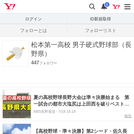
Yahoo! JAPAN
検索
通知数
i
ログイン
ID新規取得
フォローとは
フォローリスト
松本第一高校 男子硬式野球部（長
野県）
447
フォロワー
夏の高校野球長野大会は準々決勝始まる 第
一試合の都市大塩尻は上田西を破りベスト4
に名乗り 佐久長聖は松本第一を破る
NBS長野放送
-
7/18 16:18
報告
【高校野球・準々決勝】第2シード・佐久長