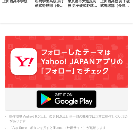
上田西高等学校
松商学園高校 男子
東京都市大塩尻高
上田西高校 男子硬
硬式野球部（長野
校 男子硬式野球部
式野球部（長野
県）
（長野県）
県）
動作環境 Android 9.0以上、iOS 16.0以上 ※一部の機種では正常に動作しない場合
があります
「App Store」ボタンを押すとiTunes （外部サイト）が起動します