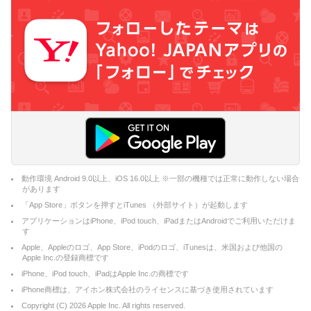
動作環境 Android 9.0以上、iOS 16.0以上 ※一部の機種では正常に動作しない場合
があります
「App Store」ボタンを押すとiTunes （外部サイト）が起動します
アプリケーションはiPhone、iPod touch、iPadまたはAndroidでご利用いただけま
す
Apple、Appleのロゴ、App Store、iPodのロゴ、iTunesは、米国および他国の
Apple Inc.の登録商標です
iPhone、iPod touch、iPadはApple Inc.の商標です
iPhone商標は、アイホン株式会社のライセンスに基づき使用されています
Copyright (C)
2026
Apple Inc. All rights reserved.