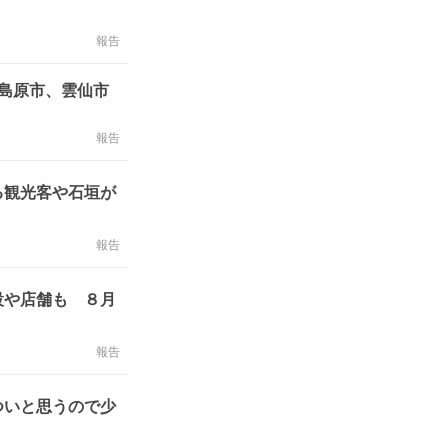
報告
島原市、雲仙市
報告
る観光客や石垣が
報告
設や店舗も ８月
報告
ついと思うので少