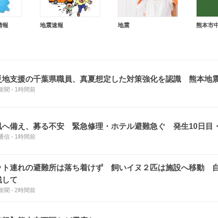
情報
地震速報
地震
熊本市
災地支援の千葉県職員、真夏想定した対策強化を認識 熊本地
新聞
-
1時間前
風へ備え、募る不安 緊急修理・ホテル避難急ぐ 発生10日目
通信
-
1時間前
ット連れの避難所は落ち着けず 飼いイヌ２匹は施設へ移動 
残して
新聞
-
2時間前