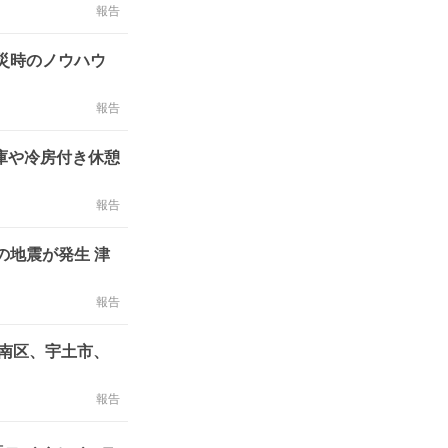
報告
報告
庫や冷房付き休憩
報告
の地震が発生 津
報告
南区、宇土市、
報告