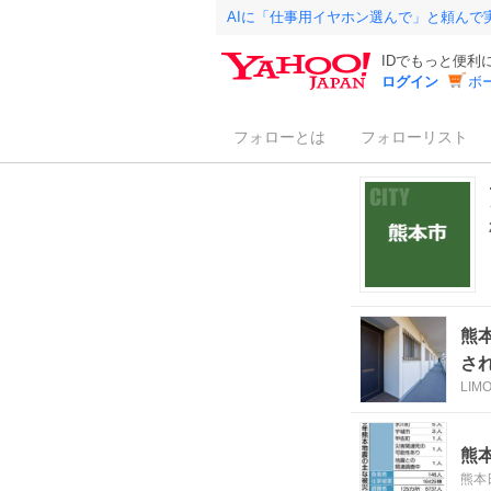
AIに「仕事用イヤホン選んで」と頼んで
IDでもっと便利
ログイン
ボ
フォローとは
フォローリスト
熊
さ
LIM
熊
熊本