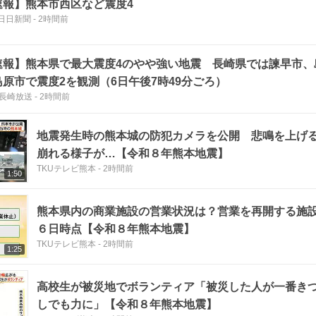
速報】熊本市西区など震度4
日日新聞
-
2時間前
速報】熊本県で最大震度4のやや強い地震 長崎県では諫早市、
島原市で震度2を観測（6日午後7時49分ごろ）
C長崎放送
-
2時間前
地震発生時の熊本城の防犯カメラを公開 悲鳴を上げ
崩れる様子が…【令和８年熊本地震】
TKUテレビ熊本
-
2時間前
1:50
熊本県内の商業施設の営業状況は？営業を再開する施
６日時点【令和８年熊本地震】
TKUテレビ熊本
-
2時間前
1:25
高校生が被災地でボランティア「被災した人が一番き
しでも力に」【令和８年熊本地震】