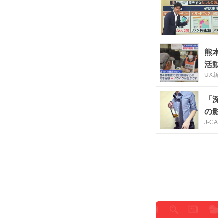
熊
活
UX
「
の
J-C