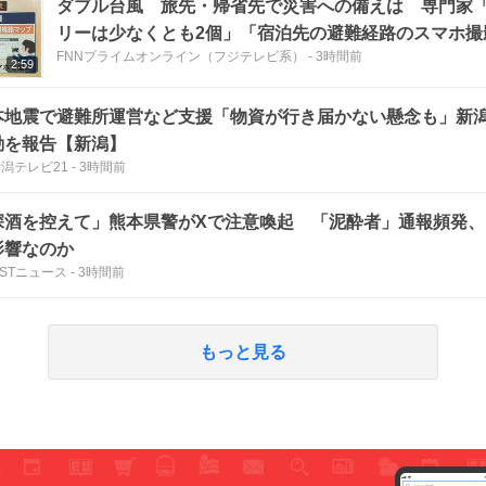
ダブル台風 旅先・帰省先で災害への備えは 専門家
リーは少なくとも2個」「宿泊先の避難経路のスマホ撮
FNNプライムオンライン（フジテレビ系）
-
3時間前
2:59
本地震で避難所運営など支援「物資が行き届かない懸念も」新
動を報告【新潟】
新潟テレビ21
-
3時間前
深酒を控えて」熊本県警がXで注意喚起 「泥酔者」通報頻発、
影響なのか
ASTニュース
-
3時間前
もっと見る