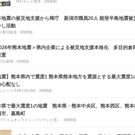
TKUテレビ熊本
-
2時間前
1:13
地震の被災地支援から帰庁 新潟市職員20人 能登半島地震被災時のノウハウ
かし活動
Ｎ新潟放送
-
3時間前
2026年熊本地震＞県内企業による被災地支援本格化 多目的倉
設置
日日新聞
-
3時間前
地震】熊本県内で震度1 熊本県熊本地方を震源とする最大震度1
の心配なし
ュース KAB ONLINE
-
3時間前
本県で最大震度1の地震 熊本県・熊本中央区、熊本西区、熊本
城市、嘉島町
Nプライムオンライン（フジテレビ系）
-
3時間前