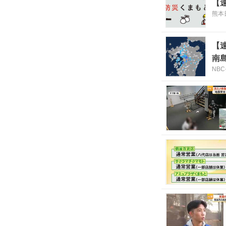
【
熊本
【
南
NB