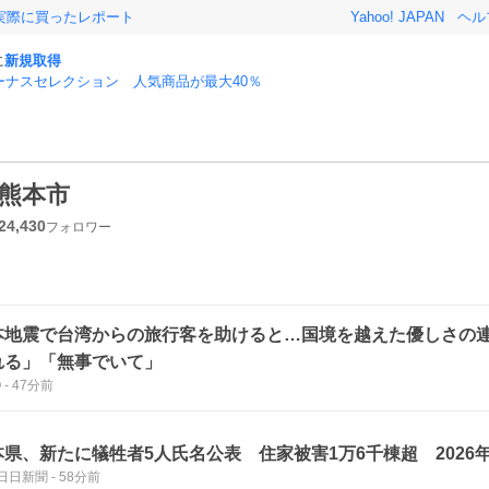
実際に買ったレポート
Yahoo! JAPAN
ヘル
に
新規取得
ーナスセレクション 人気商品が最大40％
熊本市
24,430
フォロワー
本地震で台湾からの旅行客を助けると…国境を越えた優しさの
れる」「無事でいて」
O
-
47分前
本県、新たに犠牲者5人氏名公表 住家被害1万6千棟超 2026
日日新聞
-
58分前