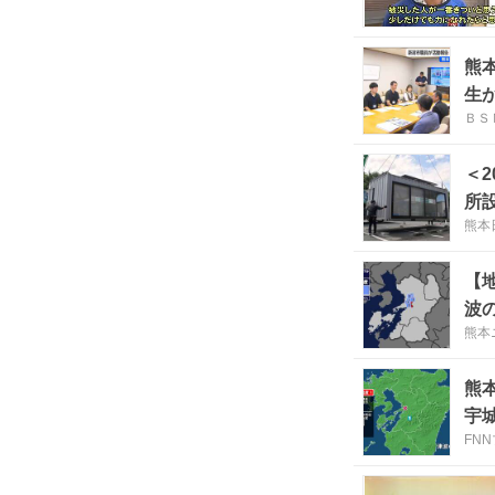
熊本
生
ＢＳ
＜
所
熊本
【
波
熊本ニ
熊
宇
FN