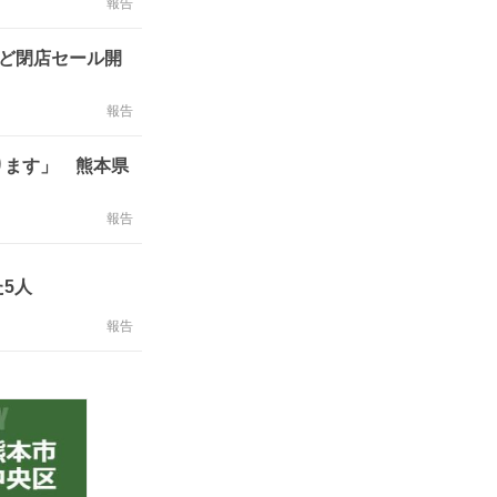
報告
など閉店セール開
報告
ります」 熊本県
報告
5人
報告