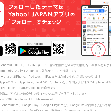
for Android
 Android 9.0以上、iOS 16.0以上 ※一部の機種では正常に動作しない場合がありま
 Store」ボタンを押すとiTunes （外部サイト）が起動します
ションはiPhone、iPod touch、iPadまたはAndroidでご利用いただけます
、Appleのロゴ、App Store、iPodのロゴ、iTunesは、米国および他国のApple Inc
、iPod touch、iPadはApple Inc.の商標です
ne商標は、アイホン株式会社のライセンスに基づき使用されています
ht (C)
2026
Apple Inc. All rights reserved.
id、Androidロゴ、Google Play、Google Playロゴは、Google Inc.の商標または
トフォンでバーコードを読み取るには、専用のアプリケーションが必要です