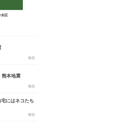
中央区
震
報告
・熊本地震
報告
自宅にはネコたち
報告