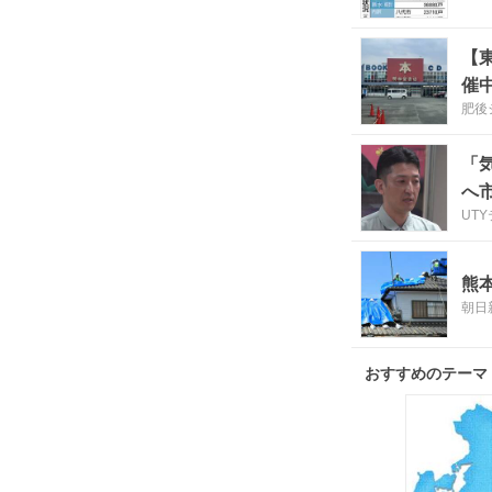
【
催
肥後
「
へ
UT
熊
朝日
おすすめのテーマ