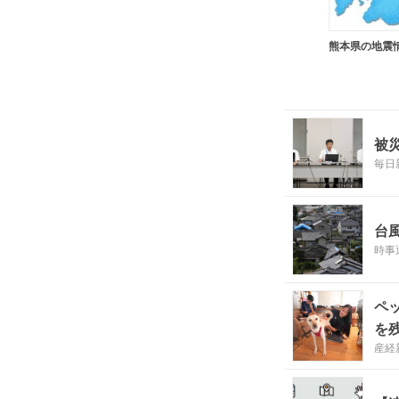
熊本県の地震
被
毎日
台
時事
ペ
を
産経