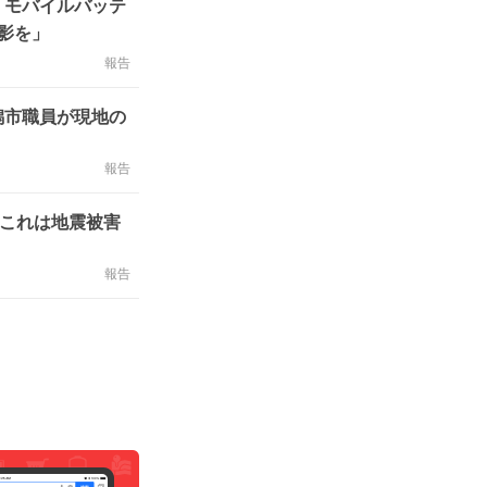
「モバイルバッテ
影を」
報告
潟市職員が現地の
報告
これは地震被害
報告