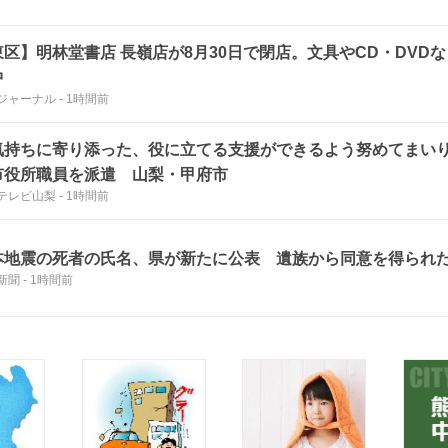
東区】明林堂書店 長嶺店が8月30日で閉店。文具やCD・DVD
中
ジャーナル
-
1時間前
気持ちに寄り添った、役に立てる支援ができるよう努めてまい
市役所職員を派遣 山梨・甲府市
Yテレビ山梨
-
1時間前
本地震の死者の氏名、県が新たに公表 遺族から同意を得られた
新聞
-
1時間前