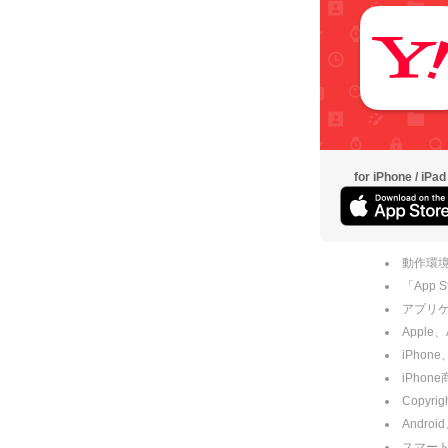
for iPhone / iPad
動作環境
「App
アプリケー
Apple
iPhone
iPho
Copyrig
Andro
スマー