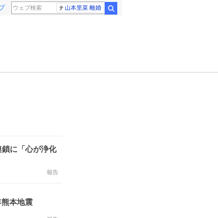
プ
山本里菜 離婚
検索
連鎖に「心が浄化
報告
年熊本地震