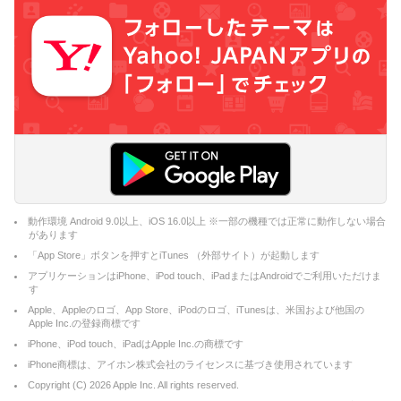
動作環境 Android 9.0以上、iOS 16.0以上 ※一部の機種では正常に動作しない場合
があります
「App Store」ボタンを押すとiTunes （外部サイト）が起動します
アプリケーションはiPhone、iPod touch、iPadまたはAndroidでご利用いただけま
す
Apple、Appleのロゴ、App Store、iPodのロゴ、iTunesは、米国および他国の
Apple Inc.の登録商標です
iPhone、iPod touch、iPadはApple Inc.の商標です
iPhone商標は、アイホン株式会社のライセンスに基づき使用されています
Copyright (C)
2026
Apple Inc. All rights reserved.