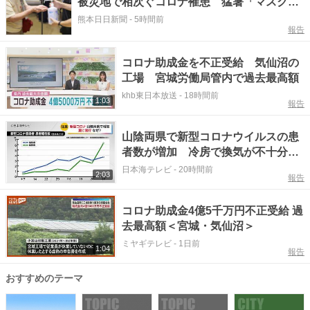
被災地で相次ぐコロナ罹患 猛暑「マスクつ
けると苦しい」と心配も
熊本日日新聞
-
5時間前
報告
コロナ助成金を不正受給 気仙沼の
工場 宮城労働局管内で過去最高額
khb東日本放送
-
18時間前
1:03
報告
山陰両県で新型コロナウイルスの患
者数が増加 冷房で換気が不十分で
あることが原因 夏でも対策を徹底
日本海テレビ
-
20時間前
2:03
報告
することが重要 鳥取県・島根県
コロナ助成金4億5千万円不正受給 過
去最高額＜宮城・気仙沼＞
ミヤギテレビ
-
1日前
1:04
報告
おすすめのテーマ