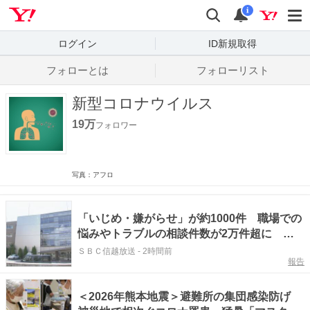
Yahoo! JAPAN
検索
通知数
i
ログイン
ID新規取得
フォローとは
フォローリスト
新型コロナウイルス
19万
フォロワー
写真：アフロ
「いじめ・嫌がらせ」が約1000件 職場での
悩みやトラブルの相談件数が2万件超に コ
ロナ禍以降高止まり 最大は「法制度の問い
ＳＢＣ信越放送
-
2時間前
報告
合わせ」
＜2026年熊本地震＞避難所の集団感染防げ