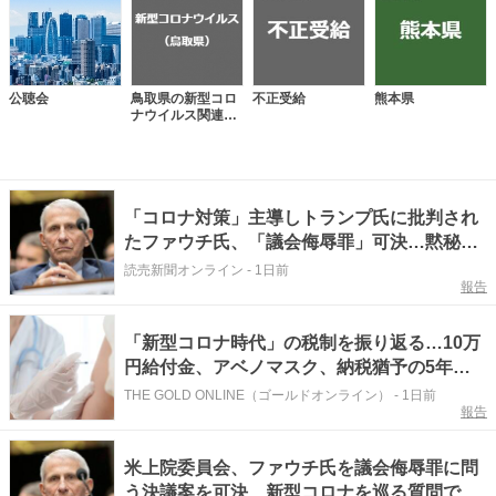
公聴会
鳥取県の新型コロ
不正受給
熊本県
ナウイルス関連情
報
「コロナ対策」主導しトランプ氏に批判され
たファウチ氏、「議会侮辱罪」可決…黙秘権
１００回以上行使
読売新聞オンライン
-
1日前
報告
「新型コロナ時代」の税制を振り返る…10万
円給付金、アベノマスク、納税猶予の5年間
はどうだったのか
THE GOLD ONLINE（ゴールドオンライン）
-
1日前
報告
米上院委員会、ファウチ氏を議会侮辱罪に問
う決議案を可決…新型コロナを巡る質問で黙