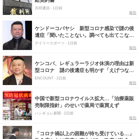
給契約書
共同通信
-
1日前
報告
ケンドーコバヤシ 新型コロナ感染で謎の後
遺症「聞いたことない。調べても出てこな
い」
デイリースポーツ
-
1日前
報告
ケンコバ、レギュラーラジオ休演の理由は新
型コロナ 謎の後遺症も明かす「えげつない
で」
ENCOUNT
-
2日前
報告
中国で新型コロナウイルス拡大…「治療薬販
売制限指針」のせいで薬局で薬買えず
ハンギョレ新聞
-
2日前
報告
「コロナ禍以上の困難が待ち受けている…」