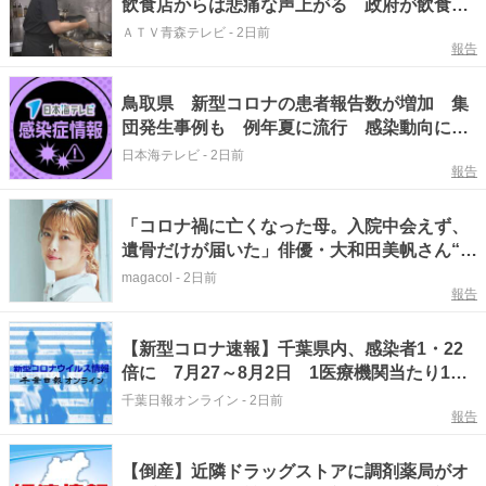
飲食店からは悲痛な声上がる 政府が飲食料
品の消費税率1％の基本方針を決定も… 懸
ＡＴＶ青森テレビ
-
2日前
報告
念される“外食離れ” 一方で中小農家は収入
の減少危惧「農家離れに拍車が…」
鳥取県 新型コロナの患者報告数が増加 集
団発生事例も 例年夏に流行 感染動向に注
意が必要
日本海テレビ
-
2日前
報告
「コロナ禍に亡くなった母。入院中会えず、
遺骨だけが届いた」俳優・大和田美帆さん“区
切りのない別れ”を経験して伝えたいこと｜
magacol
-
2日前
報告
STORY
【新型コロナ速報】千葉県内、感染者1・22
倍に 7月27～8月2日 1医療機関当たり1・
27人
千葉日報オンライン
-
2日前
報告
【倒産】近隣ドラッグストアに調剤薬局がオ