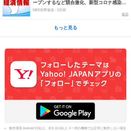
ープンするなど競合激化、新型コロナ感染拡
大の影響で売り上げ低迷 調剤薬局を運営す
NBS長野放送
-
3日前
報告
る医薬品の小売業者が事業停止、自己破産申
請の準備へ 負債は約7000万円 長野市
もっと見る
動作環境 Android 9.0以上、iOS 16.0以上 ※一部の機種では正常に動作しない場合