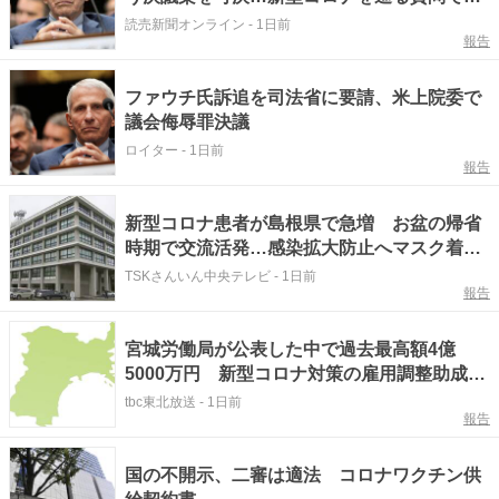
秘権を１００回以上行使
読売新聞オンライン
-
1日前
報告
ファウチ氏訴追を司法省に要請、米上院委で
議会侮辱罪決議
ロイター
-
1日前
報告
新型コロナ患者が島根県で急増 お盆の帰省
時期で交流活発…感染拡大防止へマスク着用
など対策呼びかけ
TSKさんいん中央テレビ
-
1日前
報告
宮城労働局が公表した中で過去最高額4億
5000万円 新型コロナ対策の雇用調整助成金
の不正受給 気仙沼市に工場を持つ東京の印
tbc東北放送
-
1日前
報告
刷会社
国の不開示、二審は適法 コロナワクチン供