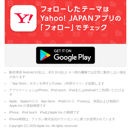
動作環境 Android 9.0以上、iOS 16.0以上 ※一部の機種では正常に動作しない場合
があります
「App Store」ボタンを押すとiTunes （外部サイト）が起動します
アプリケーションはiPhone、iPod touch、iPadまたはAndroidでご利用いただけま
す
Apple、Appleのロゴ、App Store、iPodのロゴ、iTunesは、米国および他国の
Apple Inc.の登録商標です
iPhone、iPod touch、iPadはApple Inc.の商標です
iPhone商標は、アイホン株式会社のライセンスに基づき使用されています
Copyright (C)
2026
Apple Inc. All rights reserved.