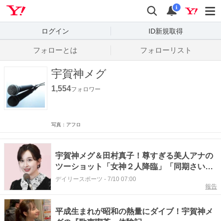
Yahoo! JAPAN
検索
通知数
i
ログイン
ID新規取得
フォローとは
フォローリスト
宇賀神メグ
1,554
フォロワー
写真：アフロ
宇賀神メグ＆田村真子！尊すぎる美人アナの
ツーショット「女神２人降臨」「同期さいこ
ー」
デイリースポーツ
-
7/10 07:00
報告
平成生まれが昭和の熱量にダイブ！宇賀神メ