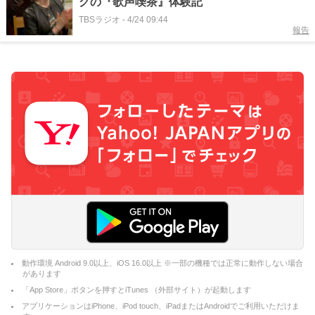
グの『歌声喫茶』体験記
TBSラジオ
-
4/24 09:44
報告
動作環境 Android 9.0以上、iOS 16.0以上 ※一部の機種では正常に動作しない場合
があります
「App Store」ボタンを押すとiTunes （外部サイト）が起動します
アプリケーションはiPhone、iPod touch、iPadまたはAndroidでご利用いただけま