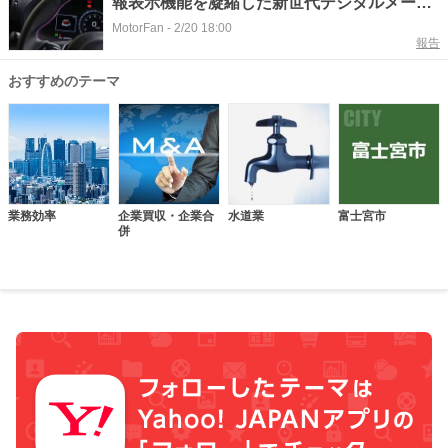
報表示機能を凝縮した新世代デジタルメータ
ー登場
MotorFan
-
2/20 18:00
報告
おすすめのテーマ
業務効率
企業買収・企業合
水道業
富士宮市
併