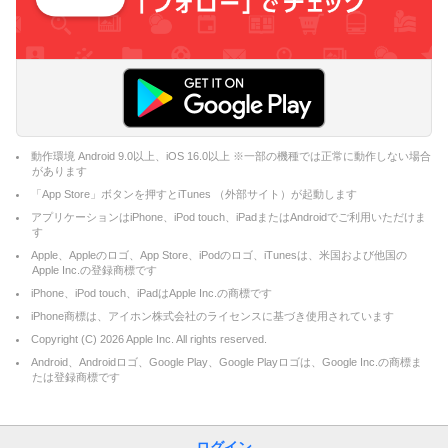
動作環境 Android 9.0以上、iOS 16.0以上 ※一部の機種では正常に動作しない場合
があります
「App Store」ボタンを押すとiTunes （外部サイト）が起動します
アプリケーションはiPhone、iPod touch、iPadまたはAndroidでご利用いただけま
す
Apple、Appleのロゴ、App Store、iPodのロゴ、iTunesは、米国および他国の
Apple Inc.の登録商標です
iPhone、iPod touch、iPadはApple Inc.の商標です
iPhone商標は、アイホン株式会社のライセンスに基づき使用されています
Copyright (C)
2026
Apple Inc. All rights reserved.
Android、Androidロゴ、Google Play、Google Playロゴは、Google Inc.の商標ま
たは登録商標です
ログイン