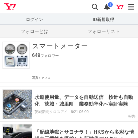
Yahoo! JAPAN
検索
通知数
i
ログイン
ID新規取得
フォローとは
フォローリスト
スマートメーター
649
フォロワー
写真：アフロ
水道使用量、データを自動送信 検針も自動
化 茨城・城里町 業務効率化へ実証実験
茨城新聞クロスアイ
-
6/21 06:00
報告
「配線地獄とサヨナラ！」HKSから多彩な情