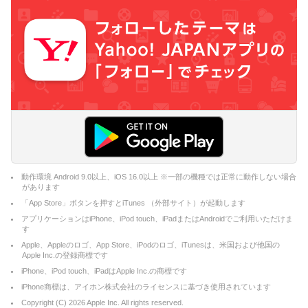
動作環境 Android 9.0以上、iOS 16.0以上 ※一部の機種では正常に動作しない場合
があります
「App Store」ボタンを押すとiTunes （外部サイト）が起動します
アプリケーションはiPhone、iPod touch、iPadまたはAndroidでご利用いただけま
す
Apple、Appleのロゴ、App Store、iPodのロゴ、iTunesは、米国および他国の
Apple Inc.の登録商標です
iPhone、iPod touch、iPadはApple Inc.の商標です
iPhone商標は、アイホン株式会社のライセンスに基づき使用されています
Copyright (C)
2026
Apple Inc. All rights reserved.