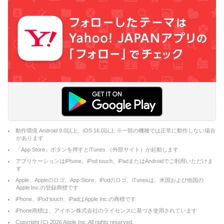
動作環境 Android 9.0以上、iOS 16.0以上 ※一部の機種では正常に動作しない場合
があります
「App Store」ボタンを押すとiTunes （外部サイト）が起動します
アプリケーションはiPhone、iPod touch、iPadまたはAndroidでご利用いただけま
す
Apple、Appleのロゴ、App Store、iPodのロゴ、iTunesは、米国および他国の
Apple Inc.の登録商標です
iPhone、iPod touch、iPadはApple Inc.の商標です
iPhone商標は、アイホン株式会社のライセンスに基づき使用されています
Copyright (C)
2026
Apple Inc. All rights reserved.