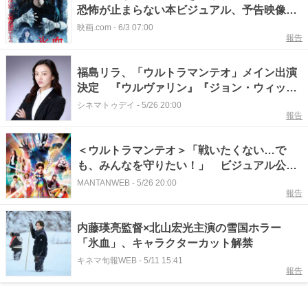
恐怖が止まらない本ビジュアル、予告映像完
成！
映画.com
-
6/3 07:00
報告
福島リラ、「ウルトラマンテオ」メイン出演
決定 『ウルヴァリン』『ジョン・ウィッ
ク』など海外作品でも活躍
シネマトゥデイ
-
5/26 20:00
報告
＜ウルトラマンテオ＞「戦いたくない…で
も、みんなを守りたい！」 ビジュアル公
開 マキタスポーツ、福島リラ出演
MANTANWEB
-
5/26 20:00
報告
内藤瑛亮監督×北山宏光主演の雪国ホラー
「氷血」、キャラクターカット解禁
キネマ旬報WEB
-
5/11 15:41
報告