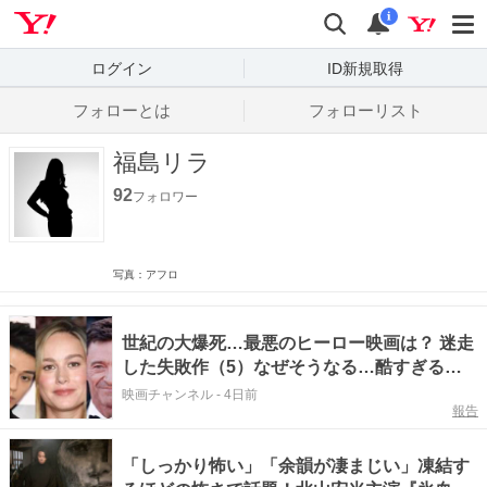
Yahoo! JAPAN
検索
通知数
i
ログイン
ID新規取得
フォローとは
フォローリスト
福島リラ
92
フォロワー
写真：アフロ
世紀の大爆死…最悪のヒーロー映画は？ 迷走
した失敗作（5）なぜそうなる…酷すぎる日
本描写で崩壊したのは？
映画チャンネル
-
4日前
報告
「しっかり怖い」「余韻が凄まじい」凍結す