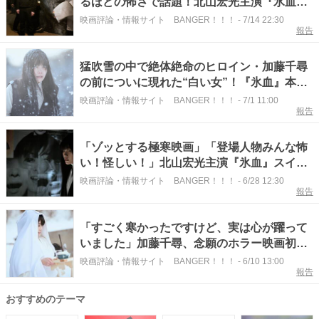
るほどの怖さで話題！北山宏光主演『氷血』
メイキング写真
映画評論・情報サイト BANGER！！！
-
7/14 22:30
報告
猛吹雪の中で絶体絶命のヒロイン・加藤千尋
の前についに現れた“白い女”！『氷血』本編
映像
映画評論・情報サイト BANGER！！！
-
7/1 11:00
報告
「ゾッとする極寒映画」「登場人物みんな怖
い！怪しい！」北山宏光主演『氷血』スイ
ス・ヌーシャテル国際ファンタスティック映
映画評論・情報サイト BANGER！！！
-
6/28 12:30
報告
画祭に出品決定！
「すごく寒かったですけど、実は心が躍って
いました」加藤千尋、念願のホラー映画初出
演！『氷血』場面写真
映画評論・情報サイト BANGER！！！
-
6/10 13:00
報告
おすすめのテーマ