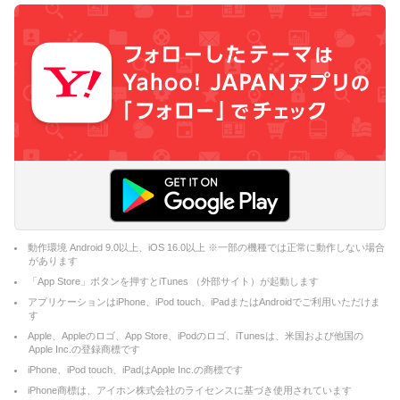
動作環境 Android 9.0以上、iOS 16.0以上 ※一部の機種では正常に動作しない場合
があります
「App Store」ボタンを押すとiTunes （外部サイト）が起動します
アプリケーションはiPhone、iPod touch、iPadまたはAndroidでご利用いただけま
す
Apple、Appleのロゴ、App Store、iPodのロゴ、iTunesは、米国および他国の
Apple Inc.の登録商標です
iPhone、iPod touch、iPadはApple Inc.の商標です
iPhone商標は、アイホン株式会社のライセンスに基づき使用されています