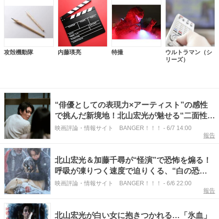
攻殻機動隊
内藤瑛亮
特撮
ウルトラマン（シ
リーズ）
“俳優としての表現力×アーティスト”の感性
で挑んだ新境地！北山宏光が魅せる“二面性あ
る夫”『氷血』場面写真
映画評論・情報サイト BANGER！！！
-
6/7 14:00
報告
北山宏光＆加藤千尋が“怪演”で恐怖を煽る！
呼吸が凍りつく速度で迫りくる、“白の恐
怖”にあなたは耐えられるか！？『氷血』予告
映画評論・情報サイト BANGER！！！
-
6/6 22:00
報告
編
北山宏光が白い女に抱きつかれる…「氷血」