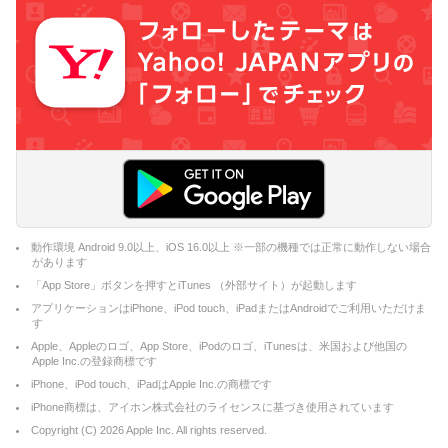
動作環境 Android 9.0以上、iOS 16.0以上 ※一部の機種では正常に動作しない場合
があります
「App Store」ボタンを押すとiTunes （外部サイト）が起動します
アプリケーションはiPhone、iPod touch、iPadまたはAndroidでご利用いただけま
す
Apple、Appleのロゴ、App Store、iPodのロゴ、iTunesは、米国および他国の
Apple Inc.の登録商標です
iPhone、iPod touch、iPadはApple Inc.の商標です
iPhone商標は、アイホン株式会社のライセンスに基づき使用されています
Copyright (C)
2026
Apple Inc. All rights reserved.