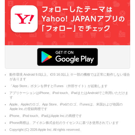
動作環境 Android 9.0以上、iOS 16.0以上 ※一部の機種では正常に動作しない場合
があります
「App Store」ボタンを押すとiTunes （外部サイト）が起動します
アプリケーションはiPhone、iPod touch、iPadまたはAndroidでご利用いただけま
す
Apple、Appleのロゴ、App Store、iPodのロゴ、iTunesは、米国および他国の
Apple Inc.の登録商標です
iPhone、iPod touch、iPadはApple Inc.の商標です
iPhone商標は、アイホン株式会社のライセンスに基づき使用されています
Copyright (C)
2026
Apple Inc. All rights reserved.