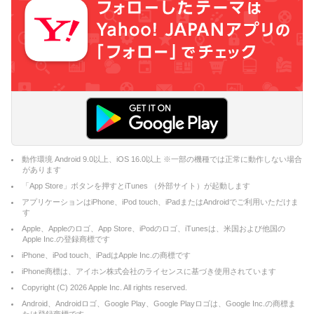
動作環境 Android 9.0以上、iOS 16.0以上 ※一部の機種では正常に動作しない場合
があります
「App Store」ボタンを押すとiTunes （外部サイト）が起動します
アプリケーションはiPhone、iPod touch、iPadまたはAndroidでご利用いただけま
す
Apple、Appleのロゴ、App Store、iPodのロゴ、iTunesは、米国および他国の
Apple Inc.の登録商標です
iPhone、iPod touch、iPadはApple Inc.の商標です
iPhone商標は、アイホン株式会社のライセンスに基づき使用されています
Copyright (C)
2026
Apple Inc. All rights reserved.
Android、Androidロゴ、Google Play、Google Playロゴは、Google Inc.の商標ま
たは登録商標です