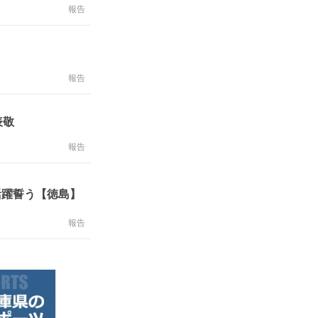
報告
報告
長表敬
報告
活躍誓う【徳島】
報告