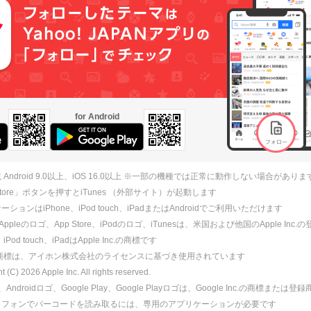
for Android
 Android 9.0以上、iOS 16.0以上 ※一部の機種では正常に動作しない場合がありま
 Store」ボタンを押すとiTunes （外部サイト）が起動します
ションはiPhone、iPod touch、iPadまたはAndroidでご利用いただけます
、Appleのロゴ、App Store、iPodのロゴ、iTunesは、米国および他国のApple Inc
、iPod touch、iPadはApple Inc.の商標です
ne商標は、アイホン株式会社のライセンスに基づき使用されています
ht (C)
2026
Apple Inc. All rights reserved.
id、Androidロゴ、Google Play、Google Playロゴは、Google Inc.の商標または
トフォンでバーコードを読み取るには、専用のアプリケーションが必要です