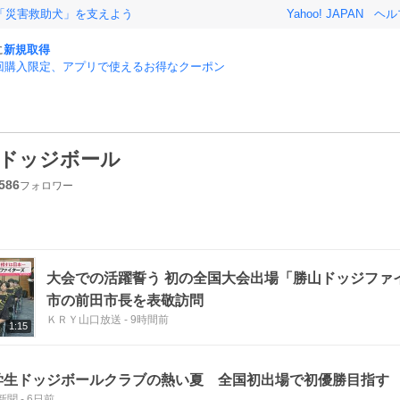
「災害救助犬」を支えよう
Yahoo! JAPAN
ヘル
に
新規取得
回購入限定、アプリで使えるお得なクーポン
ドッジボール
586
フォロワー
大会での活躍誓う 初の全国大会出場「勝山ドッジファ
市の前田市長を表敬訪問
ＫＲＹ山口放送
-
9時間前
1:15
学生ドッジボールクラブの熱い夏 全国初出場で初優勝目指す
新聞
-
6日前