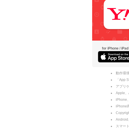
for iPhone / iPad
動作環境
「App
アプリケー
Apple
iPhone
iPho
Copyrig
Andro
スマー