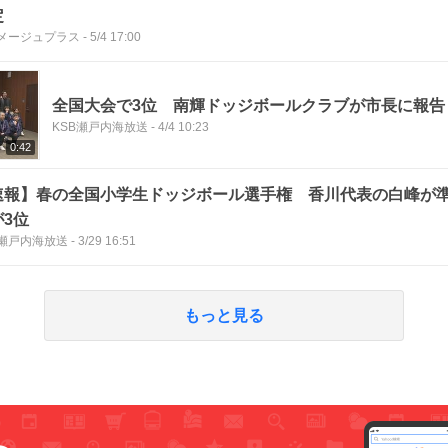
定
メージュプラス
-
5/4 17:00
全国大会で3位 南輝ドッジボールクラブが市長に報告
KSB瀬戸内海放送
-
4/4 10:23
0:42
速報】春の全国小学生ドッジボール選手権 香川代表の白峰が
が3位
B瀬戸内海放送
-
3/29 16:51
もっと見る