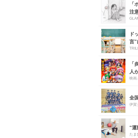
「
注
GLA
ド
言
TRI
「
人
映画.
全
伊賀
“
たまひ