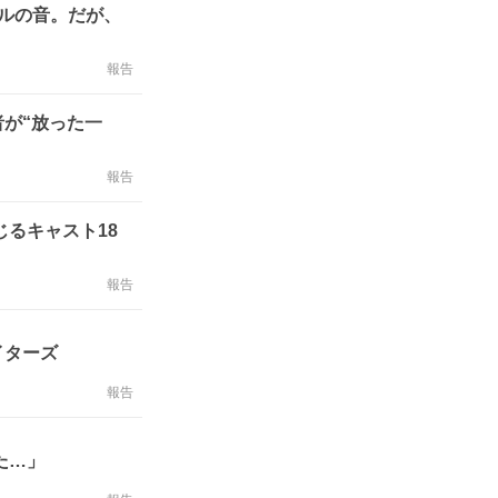
ルの音。だが、
報告
が“放った一
報告
るキャスト18
報告
イターズ
報告
た…」