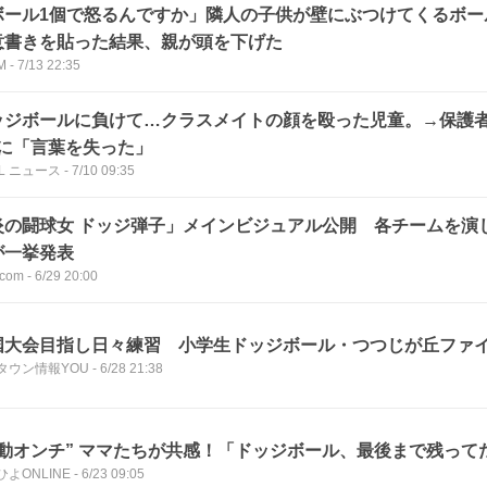
ボール1個で怒るんですか」隣人の子供が壁にぶつけてくるボー
意書きを貼った結果、親が頭を下げた
M
-
7/13 22:35
ッジボールに負けて…クラスメイトの顔を殴った児童。→保護者
”に「言葉を失った」
LL ニュース
-
7/10 09:35
炎の闘球女 ドッジ弾子」メインビジュアル公開 各チームを演じ
が一挙発表
com
-
6/29 20:00
国大会目指し日々練習 小学生ドッジボール・つつじが丘ファ
タウン情報YOU
-
6/28 21:38
運動オンチ” ママたちが共感！「ドッジボール、最後まで残って
よONLINE
-
6/23 09:05