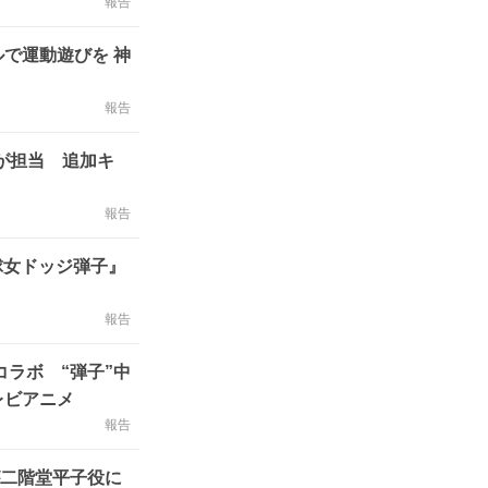
報告
で運動遊びを 神
報告
が担当 追加キ
報告
球女ドッジ弾子』
報告
ラボ “弾子”中
レビアニメ
報告
が二階堂平子役に