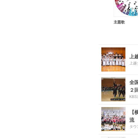
主題歌
上
上越
全
２
KB
【
流
タウ