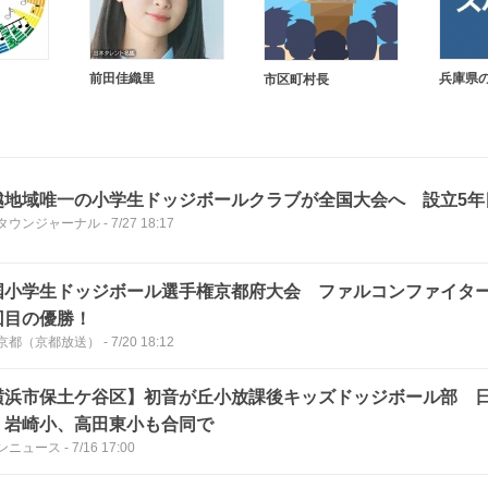
前田佳織里
兵庫県
市区町村長
越地域唯一の小学生ドッジボールクラブが全国大会へ 設立5年
タウンジャーナル
-
7/27 18:17
国小学生ドッジボール選手権京都府大会 ファルコンファイタ
回目の優勝！
S京都（京都放送）
-
7/20 18:12
横浜市保土ケ谷区】初音が丘小放課後キッズドッジボール部 
 岩崎小、高田東小も合同で
ンニュース
-
7/16 17:00