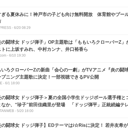
すぎる夏休みに！神戸市の子ども向け無料開放 体育館やプール
市
 PRESS
-
6/20 08:29
炎の闘球女 ドッジ弾子」OP主題歌は「ももいろクローバーZ」
ストに上坂すみれ、中村カンナ、井口裕香ら
com
-
6/10 19:30
もいろクローバーZの新曲「会心の一劇」がTVアニメ『炎の闘
ープニング主題歌に決定！一部視聴できるPV公開
CE
-
6/1 18:00
炎の闘球女 ドッジ弾子＞夏の全国小学生ドッジボール選手権とコ
まなか、“珍子”前田佳織里が登場 「ドッジ弾平」正統続編テ
TANWEB
-
5/20 18:00
炎の闘球女 ドッジ弾子】EDテーマはi☆Risに決定！ 若井友希