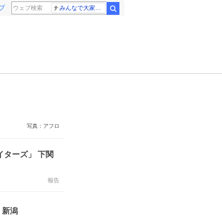
プ
みんなで大家さん 2881億円
検索
写真：アフロ
イターズ」 下関
報告
 新潟