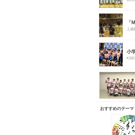
「M
上越
小
KS
おすすめのテーマ