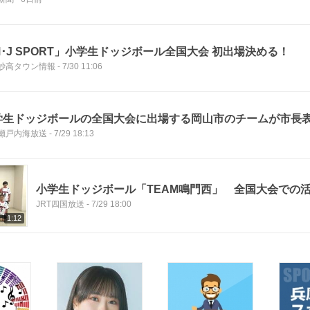
･J SPORT」小学生ドッジボール全国大会 初出場決める！
妙高タウン情報
-
7/30 11:06
学生ドッジボールの全国大会に出場する岡山市のチームが市
B瀬戸内海放送
-
7/29 18:13
小学生ドッジボール「TEAM鳴門西」 全国大会での
JRT四国放送
-
7/29 18:00
1:12