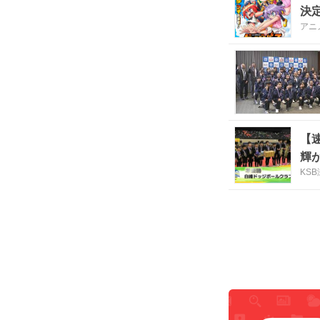
決
アニ
【
輝
KS