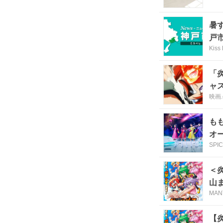
暑
戸
Kiss
「
ャ
映画.
も
オ
SPI
＜
山
MAN
【