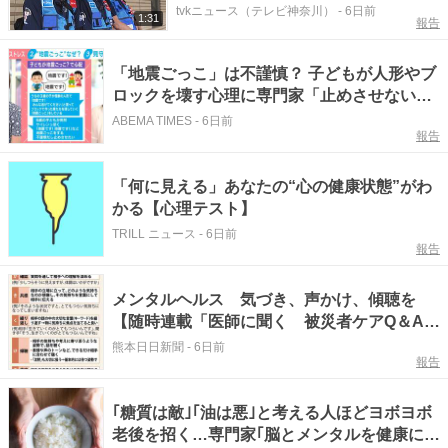
tvkニュース（テレビ神奈川）
-
6日前
1:31
報告
「地震ごっこ」は不謹慎？ 子どもが人形やブ
ロックを壊す心理に専門家「止めさせない
で」 震災時の心のケアと親が知るべき対応策
ABEMA TIMES
-
6日前
報告
「何に見える」あなたの“心の健康状態”がわ
かる【心理テスト】
TRILL ニュース
-
6日前
報告
メンタルヘルス 気づき、声かけ、傾聴を
【随時連載「医師に聞く 被災者ケアQ＆A」
⑥】
熊本日日新聞
-
6日前
報告
｢糖質は敵｣｢油は悪｣と考える人ほどヨボヨボ
老後を招く…専門家｢脳とメンタルを健康に維