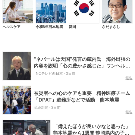
ヘルスケア
令和8年熊本地震
韓国
さだまさし
“ネパールは天国”発言の蔵内氏 海外出張の
内容を説明「心の豊かさ感じた」ワンヘルス
に関するMOU締結も 福岡
TNCテレビ西日本
-
3日前
報告
被災者への心のケアも重要 精神医療チーム
「DPAT」避難所などで活動 熊本地震
産経新聞
-
3日前
報告
「備えたほうが良いかなと思った」
熊本地震から1週間 静岡県内の子ど