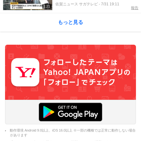
県】
佐賀ニュース サガテレビ
-
7/31 19:11
1:21
報告
もっと見る
動作環境 Android 9.0以上、iOS 16.0以上 ※一部の機種では正常に動作しない場合
があります