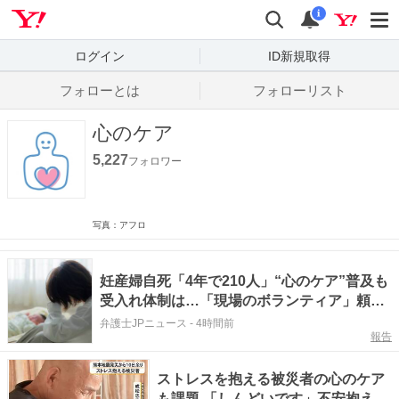
Yahoo! JAPAN
検索
通知数
i
ログイン
ID新規取得
フォローとは
フォローリスト
心のケア
5,227
フォロワー
写真：アフロ
妊産婦自死「4年で210人」“心のケア”普及も
受入れ体制は…「現場のボランティア」頼み
の限界
弁護士JPニュース
-
4時間前
報告
ストレスを抱える被災者の心のケア
も課題 「しんどいです」不安抱える