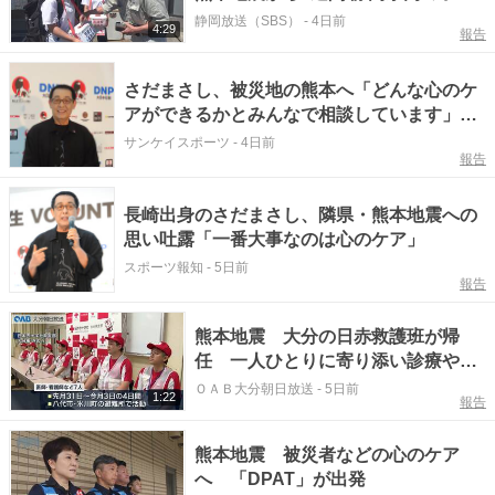
もたちに広がる被災地への思いと防
静岡放送（SBS）
-
4日前
4:29
報告
災意識 関心が高まる一方「心のケ
ア」に注意を=静岡
さだまさし、被災地の熊本へ「どんな心のケ
アができるかとみんなで相談しています」
「高校生ボランティア・アワード」出席
サンケイスポーツ
-
4日前
報告
長崎出身のさだまさし、隣県・熊本地震への
思い吐露「一番大事なのは心のケア」
スポーツ報知
-
5日前
報告
熊本地震 大分の日赤救護班が帰
任 一人ひとりに寄り添い診療や心
のケア
ＯＡＢ大分朝日放送
-
5日前
1:22
報告
熊本地震 被災者などの心のケア
へ 「DPAT」が出発