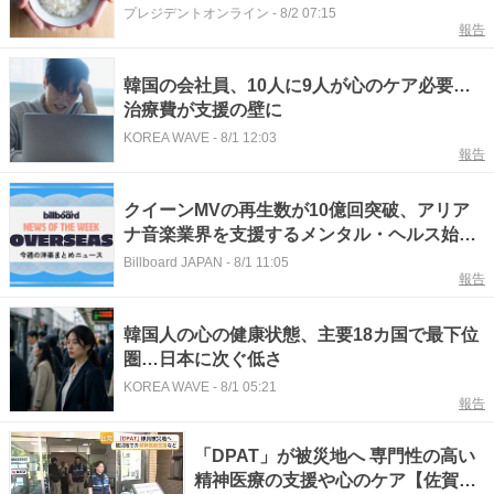
持する食べ方｣
プレジデントオンライン
-
8/2 07:15
報告
韓国の会社員、10人に9人が心のケア必要…
治療費が支援の壁に
KOREA WAVE
-
8/1 12:03
報告
クイーンMVの再生数が10億回突破、アリア
ナ音楽業界を支援するメンタル・ヘルス始
動、BTSが【グラミー賞】へのエントリーを
Billboard JAPAN
-
8/1 11:05
報告
見送り：今週の洋楽まとめニュース
韓国人の心の健康状態、主要18カ国で最下位
圏…日本に次ぐ低さ
KOREA WAVE
-
8/1 05:21
報告
「DPAT」が被災地へ 専門性の高い
精神医療の支援や心のケア【佐賀