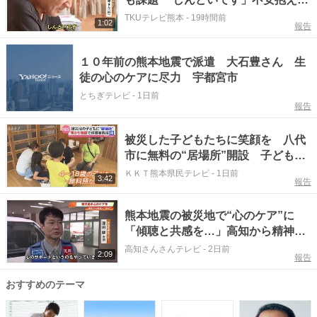
住民【令和８年熊本地震】
TKUテレビ熊本
-
19時間前
1:02
報告
１０年前の熊本地震で派遣 大石豊さん 生
徒の心のケアに尽力 宇都宮市
とちぎテレビ
-
1日前
報告
被災した子どもたちに笑顔を 八代
市に無料の“居場所”開設 子どもの
心のケアと保護者支援へ
ＫＫＴ熊本県民テレビ
-
1日前
3:42
報告
熊本地震の被災地で“心のケア”に
「傾聴と共感を…」高知から精神医
療チーム《DPAT》出発
高知さんさんテレビ
-
2日前
2:09
報告
おすすめのテーマ