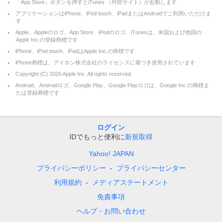
「App Store」ボタンを押すとiTunes （外部サイト）が起動します
アプリケーションはiPhone、iPod touch、iPadまたはAndroidでご利用いただけま
す
Apple、Appleのロゴ、App Store、iPodのロゴ、iTunesは、米国および他国の
Apple Inc.の登録商標です
iPhone、iPod touch、iPadはApple Inc.の商標です
iPhone商標は、アイホン株式会社のライセンスに基づき使用されています
Copyright (C)
2026
Apple Inc. All rights reserved.
Android、Androidロゴ、Google Play、Google Playロゴは、Google Inc.の商標ま
たは登録商標です
ログイン
IDでもっと便利に
新規取得
Yahoo! JAPAN
プライバシーポリシー
プライバシーセンター
利用規約
メディアステートメント
免責事項
ヘルプ・お問い合わせ