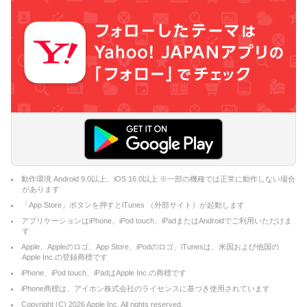
動作環境 Android 9.0以上、iOS 16.0以上 ※一部の機種では正常に動作しない場合
があります
「App Store」ボタンを押すとiTunes （外部サイト）が起動します
アプリケーションはiPhone、iPod touch、iPadまたはAndroidでご利用いただけま
す
Apple、Appleのロゴ、App Store、iPodのロゴ、iTunesは、米国および他国の
Apple Inc.の登録商標です
iPhone、iPod touch、iPadはApple Inc.の商標です
iPhone商標は、アイホン株式会社のライセンスに基づき使用されています
Copyright (C)
2026
Apple Inc. All rights reserved.