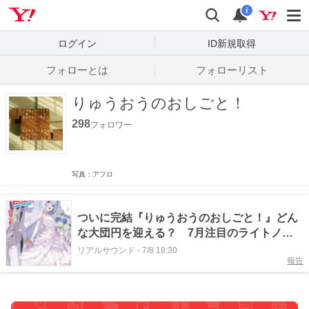
Yahoo! JAPAN
検索
通知数
i
ログイン
ID新規取得
フォローとは
フォローリスト
りゅうおうのおしごと！
298
フォロワー
写真：アフロ
ついに完結『りゅうおうのおしごと！』どん
な大団円を迎える？ 7月注目のライトノベ
ル
リアルサウンド
-
7/8 18:30
報告