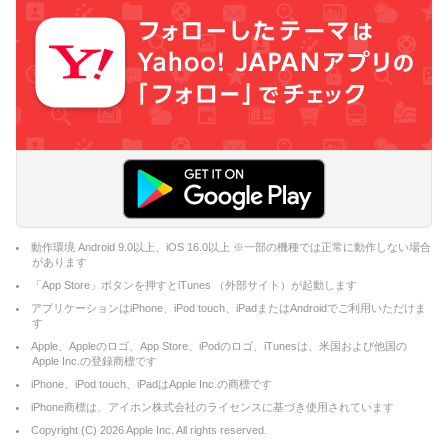
動作環境 Android 9.0以上、iOS 16.0以上 ※一部の機種では正常に動作しない場合
があります
「App Store」ボタンを押すとiTunes （外部サイト）が起動します
アプリケーションはiPhone、iPod touch、iPadまたはAndroidでご利用いただけま
す
Apple、Appleのロゴ、App Store、iPodのロゴ、iTunesは、米国および他国の
Apple Inc.の登録商標です
iPhone、iPod touch、iPadはApple Inc.の商標です
iPhone商標は、アイホン株式会社のライセンスに基づき使用されています
Copyright (C)
2026
Apple Inc. All rights reserved.