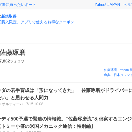
実際に買ったレポート
Yahoo! JAPAN
ヘル
に
新規取得
回購入限定、アプリで使えるお得なクーポン
佐藤琢磨
7,862
フォロワー
佐藤琢磨
-
Yahoo
出典：日本タレント
ンダの若手育成は「形になってきた」 佐藤琢磨がドライバー
たい」と思わせる人間力
bスポルティーバ
-
7/15 10:08
ンディ500予選で緊迫の情報戦。“佐藤琢磨流”を偵察するエン
【トミー小笹の米国メカニック通信：特別編】