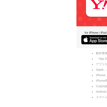
for iPhone / iPad
動作環境
「App
アプリケー
Apple
iPhone
iPho
Copyrig
Andro
スマー