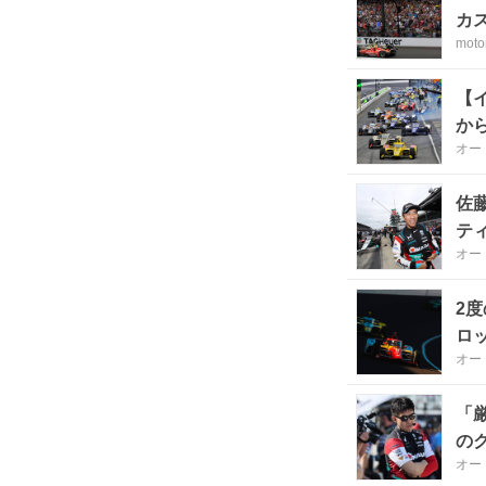
カス
moto
【
か
オー
佐
テ
オー
2
ロッ
オー
「
の
オー