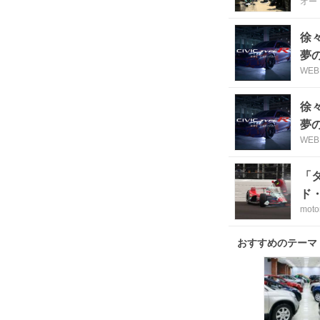
オー
徐
夢
WEB
徐
夢
WEB
「
ド
moto
おすすめのテーマ