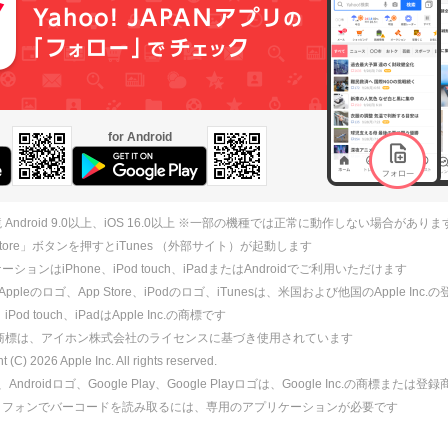
for Android
 Android 9.0以上、iOS 16.0以上 ※一部の機種では正常に動作しない場合がありま
 Store」ボタンを押すとiTunes （外部サイト）が起動します
ションはiPhone、iPod touch、iPadまたはAndroidでご利用いただけます
、Appleのロゴ、App Store、iPodのロゴ、iTunesは、米国および他国のApple Inc
、iPod touch、iPadはApple Inc.の商標です
ne商標は、アイホン株式会社のライセンスに基づき使用されています
ht (C)
2026
Apple Inc. All rights reserved.
id、Androidロゴ、Google Play、Google Playロゴは、Google Inc.の商標または
トフォンでバーコードを読み取るには、専用のアプリケーションが必要です