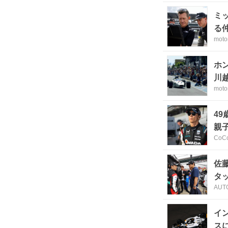
ミ
る
moto
ホ
川
moto
4
親
CoC
佐
タ
AUT
イ
ス