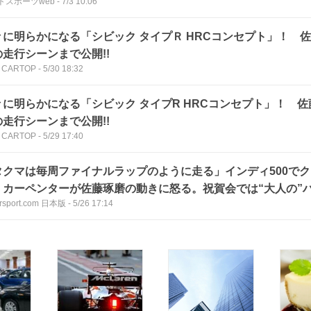
トスポーツweb
-
7/3 10:06
々に明らかになる「シビック タイプＲ HRCコンセプト」！ 
の走行シーンまで公開!!
 CARTOP
-
5/30 18:32
々に明らかになる「シビック タイプR HRCコンセプト」！ 
の走行シーンまで公開!!
 CARTOP
-
5/29 17:40
タクマは毎周ファイナルラップのように走る」インディ500で
・カーペンターが佐藤琢磨の動きに怒る。祝賀会では“大人の”
rsport.com 日本版
-
5/26 17:14