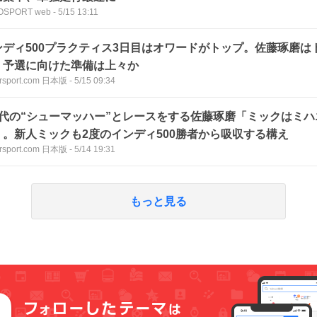
OSPORT web
-
5/15 13:11
ンディ500プラクティス3日目はオワードがトップ。佐藤琢磨は
、予選に向けた準備は上々か
rsport.com 日本版
-
5/15 09:34
世代の“シューマッハー”とレースをする佐藤琢磨「ミックはミ
」。新人ミックも2度のインディ500勝者から吸収する構え
rsport.com 日本版
-
5/14 19:31
もっと見る