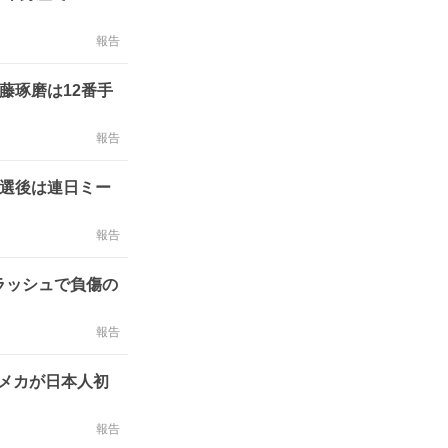
報告
藤琢磨は12番手
報告
予選後は連日ミー
報告
ラッシュで負傷の
報告
メカが日本人初
報告