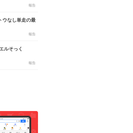
報告
トウなし単走の最
報告
ハエルそっく
報告