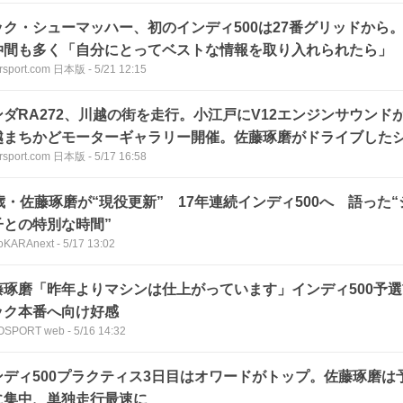
ック・シューマッハー、初のインディ500は27番グリッドから
仲間も多く「自分にとってベストな情報を取り入れられたら」
rsport.com 日本版
-
5/21 12:15
ンダRA272、川越の街を走行。小江戸にV12エンジンサウンド
越まちかどモーターギャラリー開催。佐藤琢磨がドライブした
rsport.com 日本版
-
5/17 16:58
9歳・佐藤琢磨が“現役更新” 17年連続インディ500へ 語った
子との特別な時間”
oKARAnext
-
5/17 13:02
藤琢磨「昨年よりマシンは仕上がっています」インディ500予選
ック本番へ向け好感
OSPORT web
-
5/16 14:32
ンディ500プラクティス3日目はオワードがトップ。佐藤琢磨は
に集中、単独走行最速に