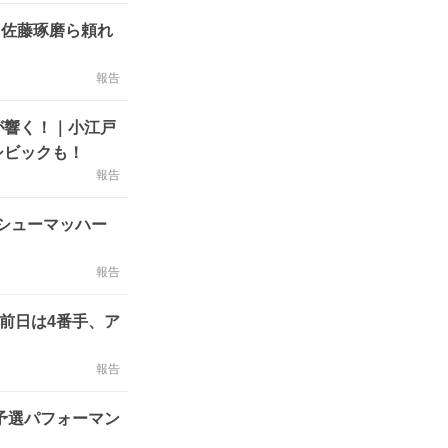
。佐藤琢磨ら頼れ
報告
が響く！｜小江戸
シビックも！
報告
“シューマッハー
報告
前日は4番手、ア
報告
予選パフォーマン