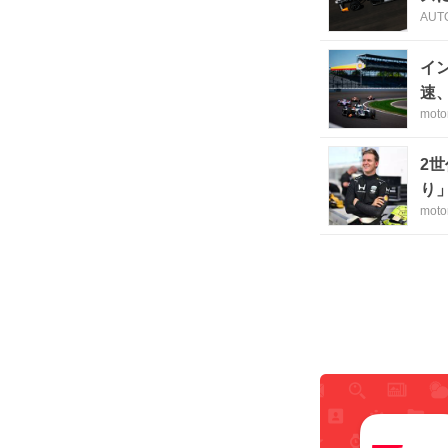
AUT
イ
速
moto
2
り
moto