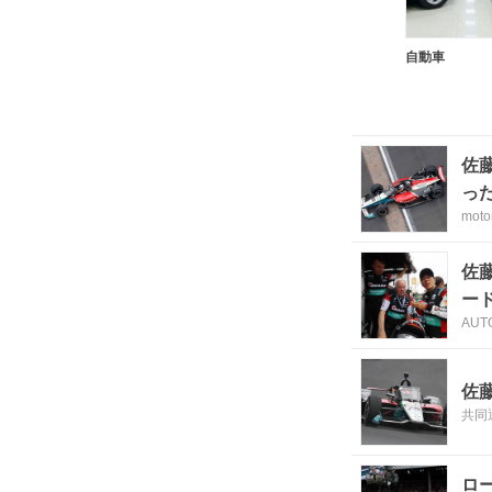
自動車
佐
っ
moto
佐
ー
AUT
佐
共同
ロ