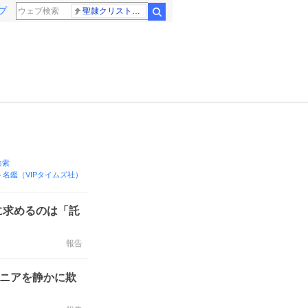
プ
聖隷クリストファー高校
検索
!検索
名鑑（VIPタイムズ社）
に求めるのは「託
報告
ジニアを静かに欺