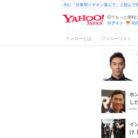
AIに「仕事用イヤホン選んで」と頼んで
IDでもっと便利
ログイン
初
フォローとは
フォローリスト
ホ
し
we
イ
け