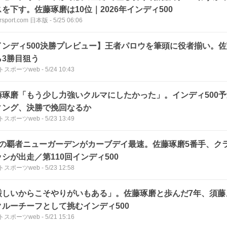
を下す。佐藤琢磨は10位｜2026年インディ500
rsport.com 日本版
-
5/25 06:06
インディ500決勝プレビュー】王者パロウを筆頭に役者揃い。佐
ら3勝目狙う
トスポーツweb
-
5/24 10:43
藤琢磨「もう少し力強いクルマにしたかった」。インディ500
ィング、決勝で挽回なるか
トスポーツweb
-
5/23 13:49
度の覇者ニューガーデンがカーブデイ最速。佐藤琢磨5番手、ク
シが出走／第110回インディ500
トスポーツweb
-
5/23 12:58
厳しいからこそやりがいもある」。佐藤琢磨と歩んだ7年、須藤
クルーチーフとして挑むインディ500
トスポーツweb
-
5/21 15:16