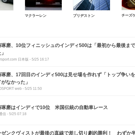
チーズ
マクラーレン
ブリヂストン
藤琢磨、10位フィニッシュのインディ500は「最初から最後ま
た」
rsport.com 日本版
-
5/25 16:17
藤琢磨、17回目のインディ500は見せ場を作れず「トップ争い
ドがなかった」
OSPORT web
-
5/25 11:50
藤琢磨はインディで10位 米国伝統の自動車レース
通信
-
5/25 07:18
ーゼンクヴィストが最後の直線で差し切り劇的勝利！ わずか