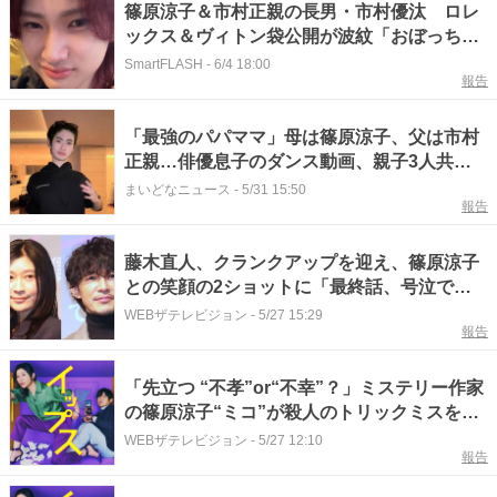
篠原涼子＆市村正親の長男・市村優汰 ロレ
ックス＆ヴィトン袋公開が波紋「おぼっちゃ
ま」冷ややかな声
SmartFLASH
-
6/4 18:00
報告
「最強のパパママ」母は篠原涼子、父は市村
正親…俳優息子のダンス動画、親子3人共演
回が人気 「みんな美形」「家がすごすぎ
まいどなニュース
-
5/31 15:50
報告
て」
藤木直人、クランクアップを迎え、篠原涼子
との笑顔の2ショットに「最終話、号泣でし
た」の声＜パンチドランク・ウーマン＞
WEBザテレビジョン
-
5/27 15:29
報告
「先立つ “不孝”or“不幸”？」ミステリー作家
の篠原涼子“ミコ”が殺人のトリックミスを察
知＜イップス＞
WEBザテレビジョン
-
5/27 12:10
報告