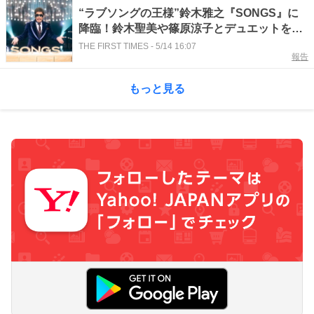
“ラブソングの王様”鈴木雅之『SONGS』に
降臨！鈴木聖美や篠原涼子とデュエットを披
露
THE FIRST TIMES
-
5/14 16:07
報告
もっと見る