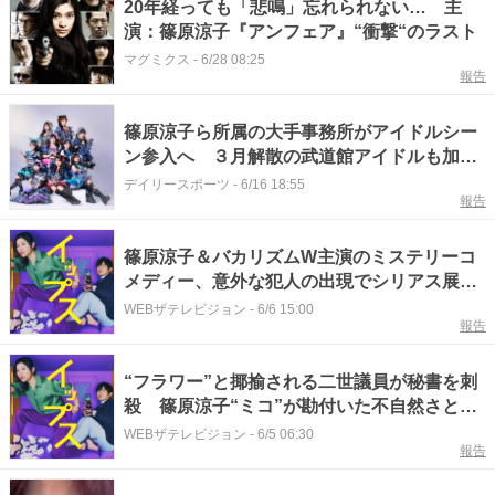
20年経っても「悲鳴」忘れられない… 主
演：篠原涼子『アンフェア』“衝撃“のラスト
マグミクス
-
6/28 08:25
報告
篠原涼子ら所属の大手事務所がアイドルシー
ン参入へ ３月解散の武道館アイドルも加入
の女性９人組がデビュー決定
デイリースポーツ
-
6/16 18:55
報告
篠原涼子＆バカリズムW主演のミステリーコ
メディー、意外な犯人の出現でシリアス展開
に＜イップス＞
WEBザテレビジョン
-
6/6 15:00
報告
“フラワー”と揶揄される二世議員が秘書を刺
殺 篠原涼子“ミコ”が勘付いた不自然さとは
＜イップス＞
WEBザテレビジョン
-
6/5 06:30
報告