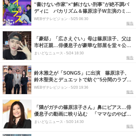
“書けない作家”×“解けない刑事”が絶不調バ
ディに バカリズム＆篠原涼子W主演のミス
テリーコメディー「イップス」
WEBザテレビジョン
-
5/25 06:30
報告
「豪邸」「広さえぐい」母は篠原涼子、父は
市村正親…俳優息子が豪華な部屋を堂々公
開 くつろぐ猫の横でダンス
まいどなニュース
-
5/24 18:30
報告
鈴木雅之が「SONGS」に出演 篠原涼子、
鈴木聖美とデュエットで紡ぐ“5分間のラブス
トーリー”
WEBザテレビジョン
-
5/20 19:36
報告
「隣がガチの篠原涼子さん」鼻にピアス…俳
優息子の動画に映り込む 「ママなのやば
い」「めちゃくちゃママ似」親子共演にネッ
まいどなニュース
-
5/20 14:30
報告
ト驚き