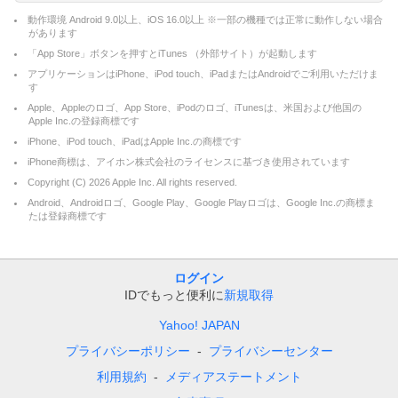
動作環境 Android 9.0以上、iOS 16.0以上 ※一部の機種では正常に動作しない場合
があります
「App Store」ボタンを押すとiTunes （外部サイト）が起動します
アプリケーションはiPhone、iPod touch、iPadまたはAndroidでご利用いただけま
す
Apple、Appleのロゴ、App Store、iPodのロゴ、iTunesは、米国および他国の
Apple Inc.の登録商標です
iPhone、iPod touch、iPadはApple Inc.の商標です
iPhone商標は、アイホン株式会社のライセンスに基づき使用されています
Copyright (C)
2026
Apple Inc. All rights reserved.
Android、Androidロゴ、Google Play、Google Playロゴは、Google Inc.の商標ま
たは登録商標です
ログイン
IDでもっと便利に
新規取得
Yahoo! JAPAN
プライバシーポリシー
プライバシーセンター
利用規約
メディアステートメント