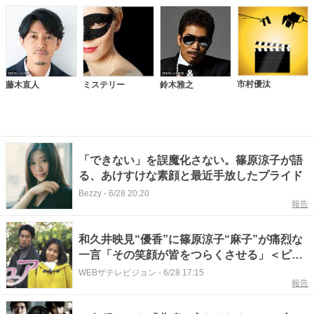
市村優汰
藤木直人
ミステリー
鈴木雅之
「できない」を誤魔化さない。篠原涼子が語
る、あけすけな素顔と最近手放したプライド
Bezzy
-
6/28 20:20
報告
和久井映見“優香”に篠原涼子“麻子”が痛烈な
一言「その笑顔が皆をつらくさせる」＜ピュ
ア＞
WEBザテレビジョン
-
6/28 17:15
報告