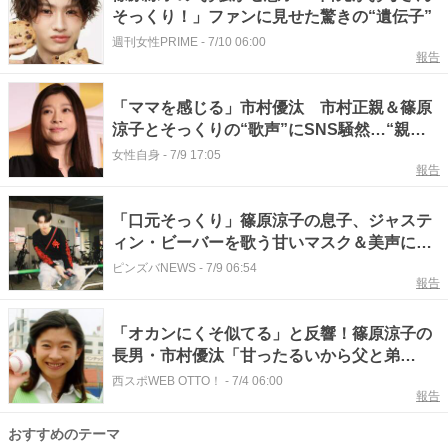
そっくり！」ファンに見せた驚きの“遺伝子”
週刊女性PRIME
-
7/10 06:00
報告
「ママを感じる」市村優汰 市村正親＆篠原
涼子とそっくりの“歌声”にSNS騒然…“親の
七光り”払拭のチャンスか
女性自身
-
7/9 17:05
報告
「口元そっくり」篠原涼子の息子、ジャステ
ィン・ビーバーを歌う甘いマスク＆美声に熱
視線 「歌も英語もうますぎ」
ピンズバNEWS
-
7/9 06:54
報告
「オカンにくそ似てる」と反響！篠原涼子の
長男・市村優汰「甘ったるいから父と弟
に...」自宅ゆるゆる食レポに「絶対おいしい
西スポWEB OTTO！
-
7/4 06:00
報告
と思ってなさそう」「お皿がもうお坊ちゃま
なのよ」の声
おすすめのテーマ