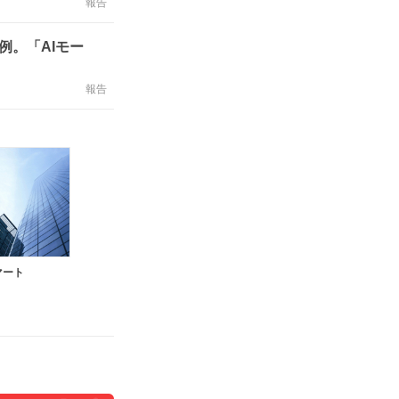
報告
例。「AIモー
報告
マート