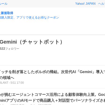
ルール
Yahoo! JAPAN
ヘル
に
新規取得
回購入限定、アプリで使えるお得なクーポン
Gemini（チャットボット）
522
フォロワー
イッチを削ぎ落としたボルボの帰結。次世代AI「Gemini」導入
”の領域へ
OLANT
-
5/11 17:00
apが挑むエージェントコマース活用による顧客体験向上策。Goo
eminiアプリのAIモードで商品購入＋対話型でパーソナライズ