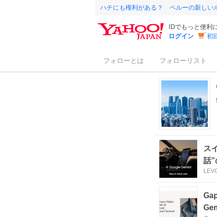
ハチにも権利がある？ ペルーの新しい
IDでもっと便利
ログイン
初
フォローとは
フォローリスト
ス
話
LEV
G
G