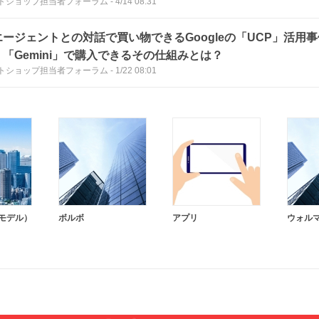
トショップ担当者フォーラム
-
4/14 08:31
エージェントとの対話で買い物できるGoogleの「UCP」活用事
」「Gemini」で購入できるその仕組みとは？
トショップ担当者フォーラム
-
1/22 08:01
語モデル）
ボルボ
アプリ
ウォル