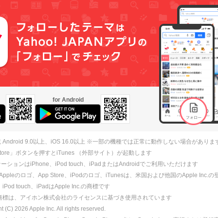
for Android
 Android 9.0以上、iOS 16.0以上 ※一部の機種では正常に動作しない場合がありま
 Store」ボタンを押すとiTunes （外部サイト）が起動します
ションはiPhone、iPod touch、iPadまたはAndroidでご利用いただけます
、Appleのロゴ、App Store、iPodのロゴ、iTunesは、米国および他国のApple Inc
、iPod touch、iPadはApple Inc.の商標です
ne商標は、アイホン株式会社のライセンスに基づき使用されています
ht (C)
2026
Apple Inc. All rights reserved.