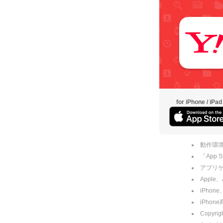
for iPhone / iPad
動作環境
「App
アプリケー
Apple
iPhone
iPho
Copyrig