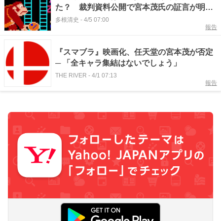
た？ 裁判資料公開で宮本茂氏の証言が明ら
かに
多根清史
-
4/5 07:00
報告
『スマブラ』映画化、任天堂の宮本茂が否定
─ 「全キャラ集結はないでしょう」
THE RIVER
-
4/1 07:13
報告