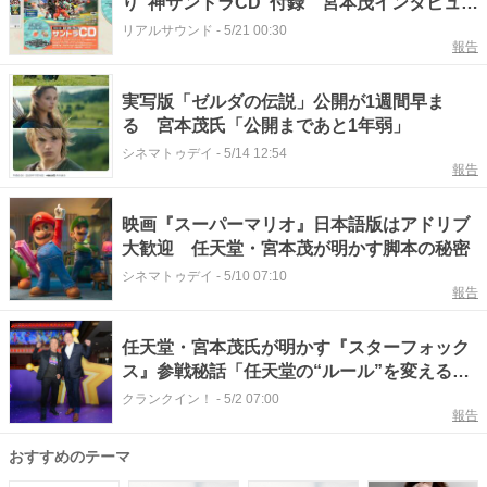
り“神サントラCD”付録 宮本茂インタビュー
も掲載
リアルサウンド
-
5/21 00:30
報告
実写版「ゼルダの伝説」公開が1週間早ま
る 宮本茂氏「公開まであと1年弱」
シネマトゥデイ
-
5/14 12:54
報告
映画『スーパーマリオ』日本語版はアドリブ
大歓迎 任天堂・宮本茂が明かす脚本の秘密
シネマトゥデイ
-
5/10 07:10
報告
任天堂・宮本茂氏が明かす『スターフォック
ス』参戦秘話「任天堂の“ルール”を変える必
要があった」＜『ザ・スーパーマリオギャラ
クランクイン！
-
5/2 07:00
報告
クシー・ムービー』インタビュー＞
おすすめのテーマ