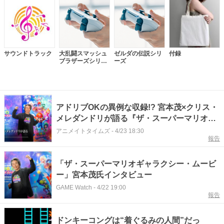
サウンドトラック
大乱闘スマッシュ
ゼルダの伝説シリ
付録
ブラザーズシリー
ーズ
ズ
アドリブOKの異例な収録!? 宮本茂×クリス・
メレダンドリが語る『ザ・スーパーマリオギ
ャラクシー・ムービー』の制作裏舞台
アニメイトタイムズ
-
4/23 18:30
報告
「ザ・スーパーマリオギャラクシー・ムービ
ー」宮本茂氏インタビュー
GAME Watch
-
4/22 19:00
報告
ドンキーコングは“着ぐるみの人間”だっ