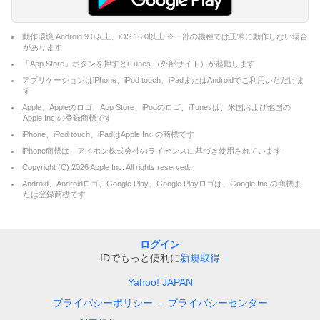
動作環境 Android 9.0以上、iOS 16.0以上 ※一部の機種では正常に動作しない場合
があります
「App Store」ボタンを押すとiTunes （外部サイト）が起動します
アプリケーションはiPhone、iPod touch、iPadまたはAndroidでご利用いただけま
す
Apple、Appleのロゴ、App Store、iPodのロゴ、iTunesは、米国および他国の
Apple Inc.の登録商標です
iPhone、iPod touch、iPadはApple Inc.の商標です
iPhone商標は、アイホン株式会社のライセンスに基づき使用されています
Copyright (C)
2026
Apple Inc. All rights reserved.
Android、Androidロゴ、Google Play、Google Playロゴは、Google Inc.の商標ま
たは登録商標です
ログイン
IDでもっと便利に
新規取得
Yahoo! JAPAN
プライバシーポリシー
プライバシーセンター