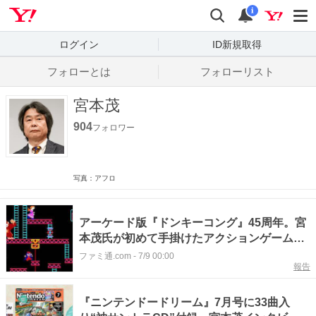
Yahoo! JAPAN
検索
通知数
i
ログイン
ID新規取得
フォローとは
フォローリスト
宮本茂
904
フォロワー
写真：アフロ
アーケード版『ドンキーコング』45周年。宮
本茂氏が初めて手掛けたアクションゲーム。
マリオの初登場作品としても知られている
ファミ通.com
-
7/9 00:00
報告
【今日は何の日？】
『ニンテンドードリーム』7月号に33曲入