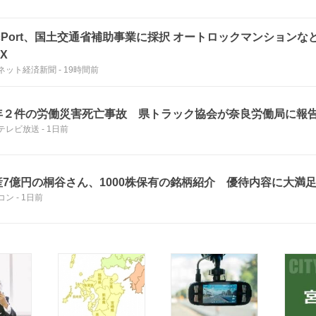
acPort、国土交通省補助事業に採択 オートロックマンション
X
ネット経済新聞
-
19時間前
年２件の労働災害死亡事故 県トラック協会が奈良労働局に報
テレビ放送
-
1日前
産7億円の桐谷さん、1000株保有の銘柄紹介 優待内容に大満足
コン
-
1日前