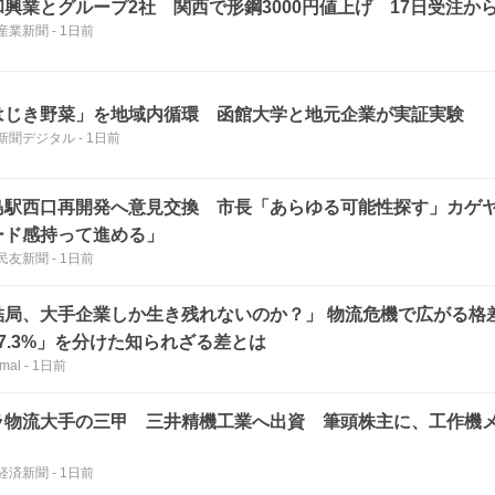
和興業とグループ2社 関西で形鋼3000円値上げ 17日受注か
産業新聞
-
1日前
はじき野菜」を地域内循環 函館大学と地元企業が実証実験
新聞デジタル
-
1日前
島駅西口再開発へ意見交換 市長「あらゆる可能性探す」カゲヤ
ード感持って進める」
民友新聞
-
1日前
結局、大手企業しか生き残れないのか？」 物流危機で広がる格差
27.3%」を分けた知られざる差とは
mal
-
1日前
ラ物流大手の三甲 三井精機工業へ出資 筆頭株主に、工作機
経済新聞
-
1日前