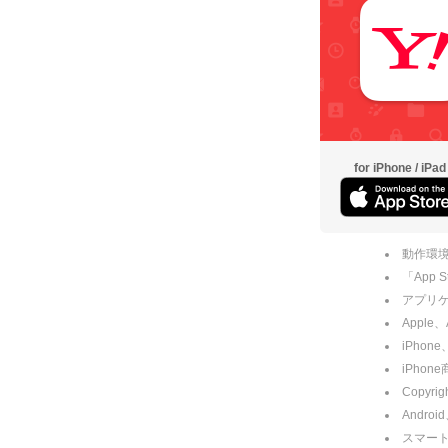
for iPhone / iPad
動作環境
「App
アプリケー
Apple
iPhone
iPho
Copyrig
Andro
スマー