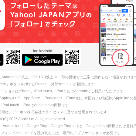
for Android
 Android 9.0以上、iOS 16.0以上 ※一部の機種では正常に動作しない場合がありま
 Store」ボタンを押すとiTunes （外部サイト）が起動します
ションはiPhone、iPod touch、iPadまたはAndroidでご利用いただけます
、Appleのロゴ、App Store、iPodのロゴ、iTunesは、米国および他国のApple Inc
、iPod touch、iPadはApple Inc.の商標です
ne商標は、アイホン株式会社のライセンスに基づき使用されています
ht (C)
2026
Apple Inc. All rights reserved.
id、Androidロゴ、Google Play、Google Playロゴは、Google Inc.の商標または
トフォンでバーコードを読み取るには、専用のアプリケーションが必要です