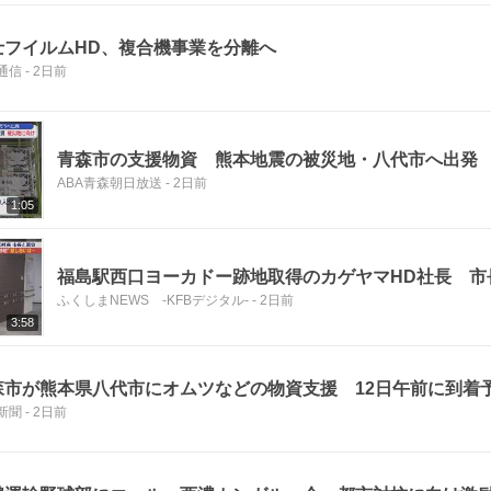
士フイルムHD、複合機事業を分離へ
通信
-
2日前
青森市の支援物資 熊本地震の被災地・八代市へ出発
ABA青森朝日放送
-
2日前
1:05
福島駅西口ヨーカドー跡地取得のカゲヤマHD社長 市
ふくしまNEWS -KFBデジタル-
-
2日前
3:58
森市が熊本県八代市にオムツなどの物資支援 12日午前に到着
新聞
-
2日前