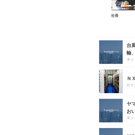
社長
台
輸
ネッ
Ｎ
ロイ
ヤ
お
ネッ