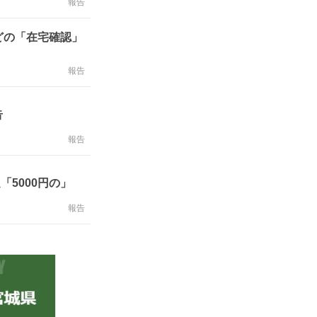
報告
などの「在宅確認」
報告
告
報告
「5000円の」
報告