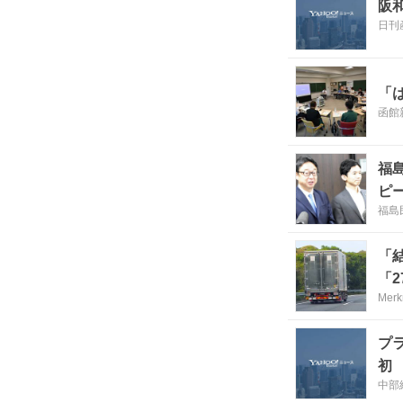
阪
日刊
「
函館
福
ピ
福島
「
「
Merk
プ
初
中部