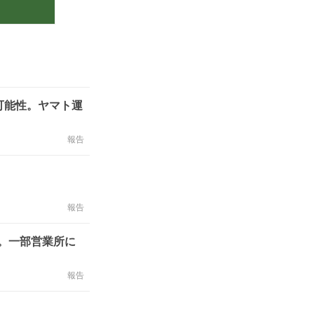
可能性。ヤマト運
報告
報告
性。一部営業所に
報告