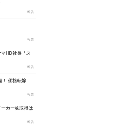
ら
報告
報告
マHD社長「ス
報告
！ 価格転嫁
報告
メーカー株取得は
報告