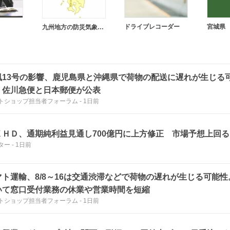
ドライブレコーダー
宮城県
九州地方の防災気象情報
風13号の影響、鹿児島県と沖縄県で荷物の配送に遅れが生じる
、佐川急便と日本郵便が公表
トショップ担当者フォーラム
-
1日前
ＸＨＤ、通期純利益見通し700億円に上方修正 市場予想上回る
ター
-
1日前
マト運輸、8/8～16は交通渋滞などで荷物の遅れが生じる可能
いて窓口受付業務の休業や営業時間を短縮
トショップ担当者フォーラム
-
1日前