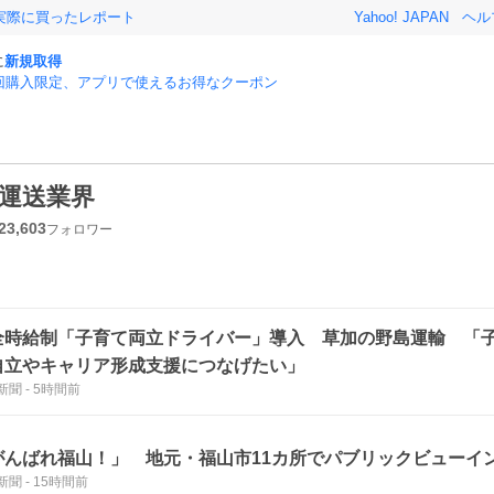
実際に買ったレポート
Yahoo! JAPAN
ヘル
に
新規取得
回購入限定、アプリで使えるお得なクーポン
運送業界
23,603
フォロワー
全時給制「子育て両立ドライバー」導入 草加の野島運輸 「
自立やキャリア形成支援につなげたい」
新聞
-
5時間前
がんばれ福山！」 地元・福山市11カ所でパブリックビューイ
新聞
-
15時間前