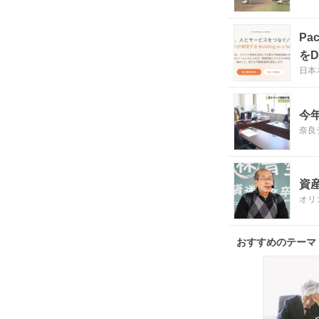
P
をD
日本
今
奈良
資
オリ
おすすめのテーマ