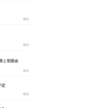
報告
報告
長と初面会
報告
予定
報告