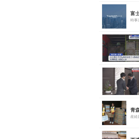
富
時事
青
産経