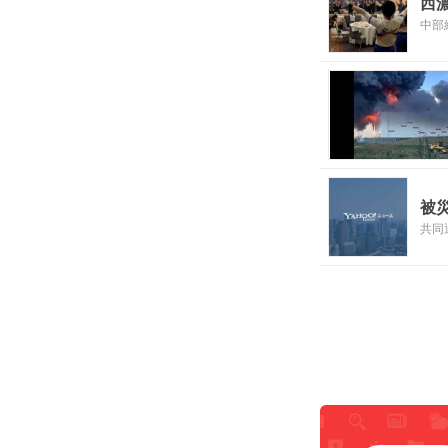
西
中部
被
共同