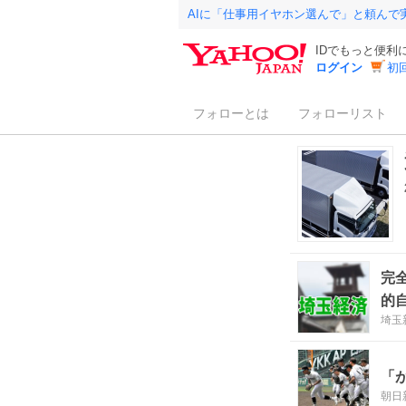
AIに「仕事用イヤホン選んで」と頼んで
IDでもっと便利
ログイン
初
フォローとは
フォローリスト
完
的
埼玉
「
朝日