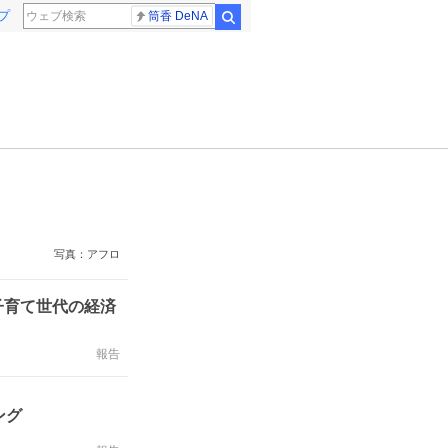
プ
筒香 DeNA
検索
写真：アフロ
子育て世代の経済
報告
ング