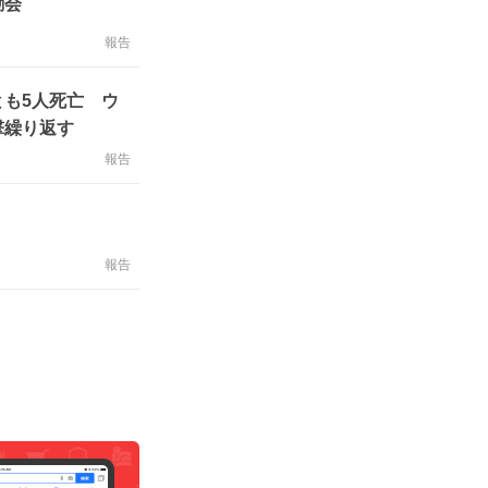
励会
報告
も5人死亡 ウ
撃繰り返す
報告
報告