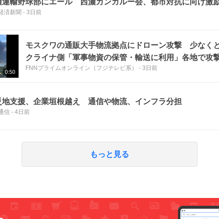
濃運輸野球部にエール 西濃カンガルー会、都市対抗に向け激
経済新聞
-
3日前
モスクワの通販大手物流拠点にドローン攻撃 少なくと
クライナ側「軍事物資の保管・輸送に利用」各地で攻
FNNプライムオンライン（フジテレビ系）
-
3日前
0:50
災地支援、企業垣根越え 通信や物流、インフラ分担
通信
-
4日前
もっと見る