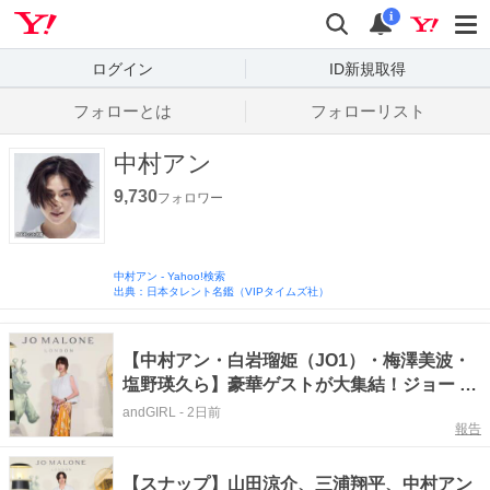
Yahoo! JAPAN
検索
通知数
i
ログイン
ID新規取得
フォローとは
フォローリスト
中村アン
9,730
フォロワー
中村アン
-
Yahoo!検索
出典：日本タレント名鑑（VIPタイムズ社）
【中村アン・白岩瑠姫（JO1）・梅澤美波・
塩野瑛久ら】豪華ゲストが大集結！ジョー マ
ローン ロンドン限定フレグランスポップアッ
andGIRL
-
2日前
報告
プイベントが開催
【スナップ】山田涼介、三浦翔平、中村アン