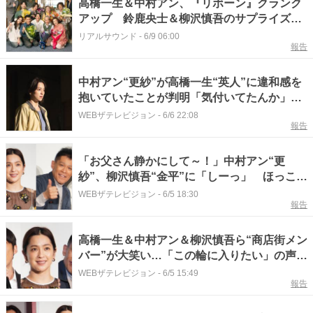
高橋一生＆中村アン、『リボーン』クランク
アップ 鈴鹿央士＆柳沢慎吾のサプライズ登
場も
リアルサウンド
-
6/9 06:00
報告
中村アン“更紗”が高橋一生“英人”に違和感を
抱いていたことが判明「気付いてたんか」の
声＜リボーン 〜最後のヒーロー〜＞
WEBザテレビジョン
-
6/6 22:08
報告
「お父さん静かにして～！」中村アン“更
紗”、柳沢慎吾“金平”に「しーっ」 ほっこり
オフショ＜リボーン 〜最後のヒーロー〜＞
WEBザテレビジョン
-
6/5 18:30
報告
高橋一生＆中村アン＆柳沢慎吾ら“商店街メン
バー”が大笑い…「この輪に入りたい」の声＜
リボーン 〜最後のヒーロー〜＞
WEBザテレビジョン
-
6/5 15:49
報告