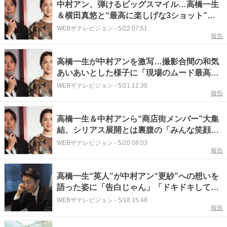
中村アン、弾けるビッグスマイル…高橋一生
＆横田真悠と“最高に楽しげな3ショット”に
「ハッピーになる」の声＜リボーン 〜最後の
WEBザテレビジョン
-
5/22 07:51
報告
ヒーロー〜＞
高橋一生が中村アンを激写…撮影合間の和気
あいあいとした様子に「現場のムード最高」
の声＜リボーン 〜最後のヒーロー〜＞
WEBザテレビジョン
-
5/21 11:30
報告
高橋一生＆中村アンら“商店街メンバー”大集
結、シリアス展開とは裏腹の「みんな笑顔」
に反響＜リボーン 〜最後のヒーロー〜＞
WEBザテレビジョン
-
5/20 08:03
報告
高橋一生“英人”が中村アン“更紗”への想いを
語った姿に「告白じゃん」「ドキドキして
る」の声＜リボーン 〜最後のヒーロー〜＞
WEBザテレビジョン
-
5/18 15:48
報告