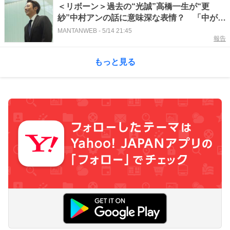
＜リボーン＞過去の“光誠”高橋一生が“更
紗”中村アンの話に意味深な表情？ 「中が元
の英人になってる可能性高い」「やっぱり中
MANTANWEB
-
5/14 21:45
報告
身は英人」と考察続々（ネタバレあり）
もっと見る