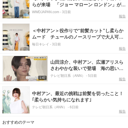
らが来場 「ジョー マローン ロンドン」がポ
ップアップを原宿で開催
WWDJAPAN.com
-
3日前
報告
＜中村アン＞役作りで“前髪カット”し柔らか
ムード チュールのノースリーブで大人可愛
く
毎日キレイ
-
3日前
報告
山田涼介、中村アン、広瀬アリスら
さわやかな装いで登場 海の思い出
や最近の挑戦語る
テレビ朝日系（ANN）
-
5日前
1:47
報告
中村アン、最近の挑戦は前髪を切ったこと！
｢柔らかい気持ちになれます｣
テレビ朝日系（ANN）
-
6日前
報告
おすすめのテーマ