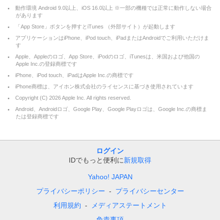
動作環境 Android 9.0以上、iOS 16.0以上 ※一部の機種では正常に動作しない場合
があります
「App Store」ボタンを押すとiTunes （外部サイト）が起動します
アプリケーションはiPhone、iPod touch、iPadまたはAndroidでご利用いただけま
す
Apple、Appleのロゴ、App Store、iPodのロゴ、iTunesは、米国および他国の
Apple Inc.の登録商標です
iPhone、iPod touch、iPadはApple Inc.の商標です
iPhone商標は、アイホン株式会社のライセンスに基づき使用されています
Copyright (C)
2026
Apple Inc. All rights reserved.
Android、Androidロゴ、Google Play、Google Playロゴは、Google Inc.の商標ま
たは登録商標です
ログイン
IDでもっと便利に
新規取得
Yahoo! JAPAN
プライバシーポリシー
プライバシーセンター
利用規約
メディアステートメント
免責事項