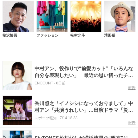
柳沢慎吾
ファッション
松村北斗
濱田岳
中村アン、役作りで“前髪カット”「いろんな
自分を表現したい」 最近の思い切ったチャ
レンジ明かす
ENCOUNT
-
6日前
報告
香川照之「イノシシになっておりまして」中
村アン「共演うれしい」…出演ドラマ「災」
がＡＴＰ賞ドラマ部門最優秀賞
スポーツ報知
-
7/14 18:38
報告