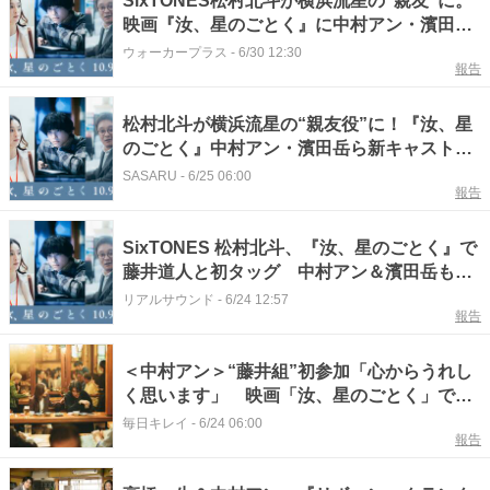
SixTONES松村北斗が横浜流星の“親友”に。
映画『汝、星のごとく』に中村アン・濱田岳
も出演
ウォーカープラス
-
6/30 12:30
報告
松村北斗が横浜流星の“親友役”に！『汝、星
のごとく』中村アン・濱田岳ら新キャスト解
禁
SASARU
-
6/25 06:00
報告
SixTONES 松村北斗、『汝、星のごとく』で
藤井道人と初タッグ 中村アン＆濱田岳も出
演
リアルサウンド
-
6/24 12:57
報告
＜中村アン＞“藤井組”初参加「心からうれし
く思います」 映画「汝、星のごとく」で文
芸編集者役
毎日キレイ
-
6/24 06:00
報告