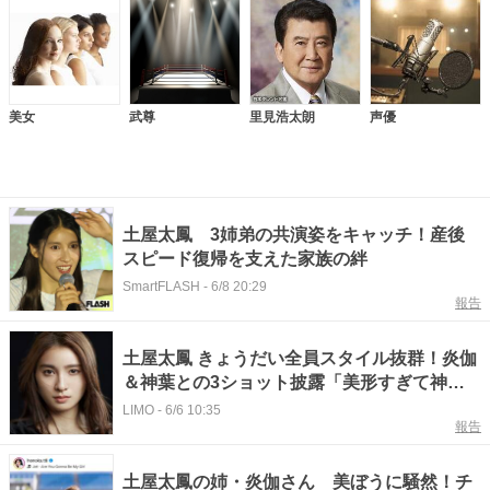
美女
武尊
里見浩太朗
声優
土屋太鳳 3姉弟の共演姿をキャッチ！産後
スピード復帰を支えた家族の絆
SmartFLASH
-
6/8 20:29
報告
土屋太鳳 きょうだい全員スタイル抜群！炎伽
＆神葉との3ショット披露「美形すぎて神々
しい」「大人になっても仲良く出来るなんて
LIMO
-
6/6 10:35
報告
素敵」と反響。イベント出演オフショット投
稿
土屋太鳳の姉・炎伽さん 美ぼうに騒然！チ