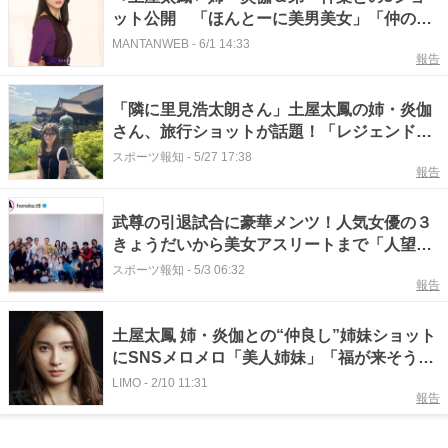
ット公開 「ほんとーに美男美女」「仲の良
さが伝わってきます」と反響
MANTANWEB
-
6/1 14:33
報告
「隣に里見浩太朗さん」土屋太鳳の姉・炎伽
さん、旅行ショットが話題！「レジェンドの
有名人の間に…」「すごい」
スポーツ報知
-
5/27 17:38
報告
武尊の引退試合に豪華メンツ！人気女優の３
きょうだいから美女アスリートまで「人望厚
すぎ」土屋炎伽さんが公開
スポーツ報知
-
5/3 06:32
報告
土屋太鳳 姉・炎伽との“仲良し”姉妹ショット
にSNSメロメロ「美人姉妹」「福が来そう」
「凄く可愛い」
LIMO
-
2/10 11:31
報告