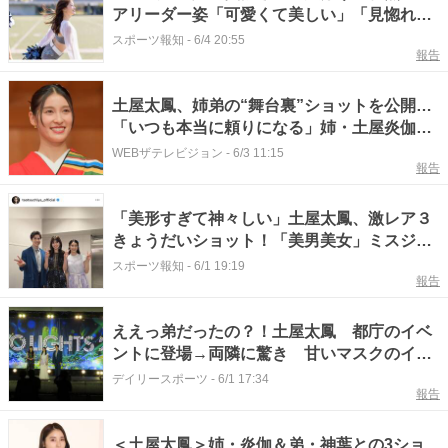
アリーダー姿「可愛くて美しい」「見惚れて
る間に試合終了」
スポーツ報知
-
6/4 20:55
報告
土屋太鳳、姉弟の“舞台裏”ショットを公開…
「いつも本当に頼りになる」姉・土屋炎伽＆
弟・土屋神葉を絶賛
WEBザテレビジョン
-
6/3 11:15
報告
「美形すぎて神々しい」土屋太鳳、激レア３
きょうだいショット！「美男美女」ミスジャ
パン姉＆俳優・声優の弟
スポーツ報知
-
6/1 19:19
報告
ええっ弟だったの？！土屋太鳳 都庁のイベ
ントに登場→両隣に驚き 甘いマスクのイケ
メン、美女は姉「どれもキラキラしていた」
デイリースポーツ
-
6/1 17:34
報告
と感動
＜土屋太鳳＞姉・炎伽＆弟・神葉との3ショ