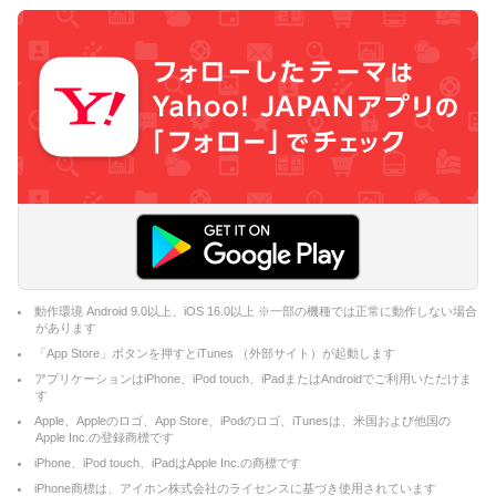
動作環境 Android 9.0以上、iOS 16.0以上 ※一部の機種では正常に動作しない場合
があります
「App Store」ボタンを押すとiTunes （外部サイト）が起動します
アプリケーションはiPhone、iPod touch、iPadまたはAndroidでご利用いただけま
す
Apple、Appleのロゴ、App Store、iPodのロゴ、iTunesは、米国および他国の
Apple Inc.の登録商標です
iPhone、iPod touch、iPadはApple Inc.の商標です
iPhone商標は、アイホン株式会社のライセンスに基づき使用されています