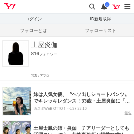
Yahoo! JAPAN
検索
通知数
i
ログイン
ID新規取得
フォローとは
フォローリスト
土屋炎伽
816
フォロワー
写真：アフロ
妹は人気女優、〝ヘソ出しショートパンツ〟
でキレッキレダンス！33歳・土屋炎伽に「ノ
リノリ感たっぷり」「ホント癒される」
西スポWEB OTTO！
-
6/27 22:10
報告
土屋太鳳の姉・炎伽 チアリーダーとしても