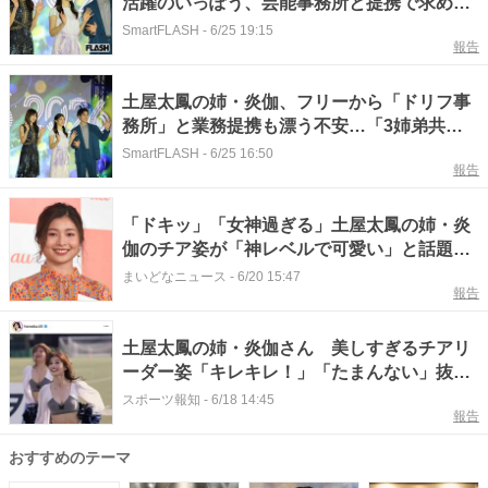
活躍のいっぽう、芸能事務所と提携で求めら
れる“タレント活動の方向性”
SmartFLASH
-
6/25 19:15
報告
土屋太鳳の姉・炎伽、フリーから「ドリフ事
務所」と業務提携も漂う不安…「3姉弟共
演」続きで抜けない “妹頼り” イメージ
SmartFLASH
-
6/25 16:50
報告
「ドキッ」「女神過ぎる」土屋太鳳の姉・炎
伽のチア姿が「神レベルで可愛い」と話題
「引き締まった腹筋」にも注目集まる
まいどなニュース
-
6/20 15:47
報告
土屋太鳳の姉・炎伽さん 美しすぎるチアリ
ーダー姿「キレキレ！」「たまんない」抜群
スタイルに騒然！
スポーツ報知
-
6/18 14:45
報告
おすすめのテーマ