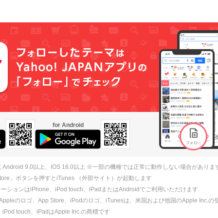
for Android
 Android 9.0以上、iOS 16.0以上 ※一部の機種では正常に動作しない場合がありま
 Store」ボタンを押すとiTunes （外部サイト）が起動します
ションはiPhone、iPod touch、iPadまたはAndroidでご利用いただけます
、Appleのロゴ、App Store、iPodのロゴ、iTunesは、米国および他国のApple Inc
、iPod touch、iPadはApple Inc.の商標です