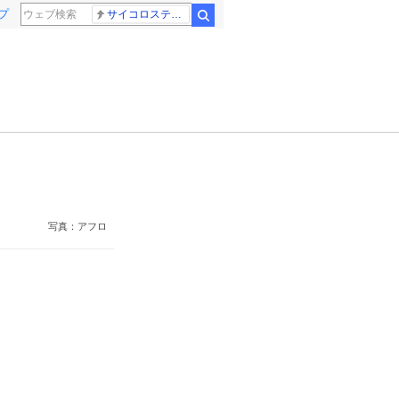
プ
サイコロステーキ先輩
検索
写真：アフロ