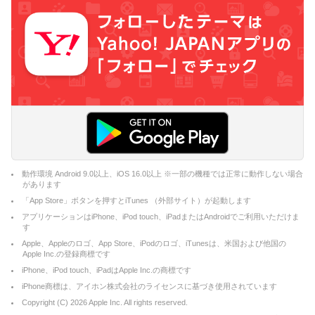
動作環境 Android 9.0以上、iOS 16.0以上 ※一部の機種では正常に動作しない場合
があります
「App Store」ボタンを押すとiTunes （外部サイト）が起動します
アプリケーションはiPhone、iPod touch、iPadまたはAndroidでご利用いただけま
す
Apple、Appleのロゴ、App Store、iPodのロゴ、iTunesは、米国および他国の
Apple Inc.の登録商標です
iPhone、iPod touch、iPadはApple Inc.の商標です
iPhone商標は、アイホン株式会社のライセンスに基づき使用されています
Copyright (C)
2026
Apple Inc. All rights reserved.