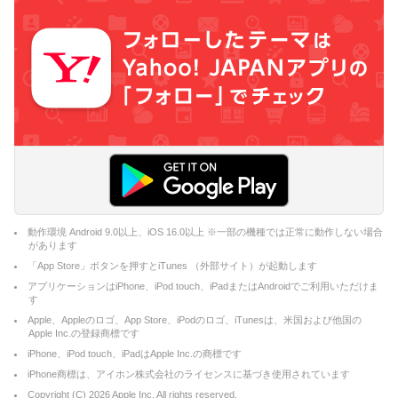
動作環境 Android 9.0以上、iOS 16.0以上 ※一部の機種では正常に動作しない場合
があります
「App Store」ボタンを押すとiTunes （外部サイト）が起動します
アプリケーションはiPhone、iPod touch、iPadまたはAndroidでご利用いただけま
す
Apple、Appleのロゴ、App Store、iPodのロゴ、iTunesは、米国および他国の
Apple Inc.の登録商標です
iPhone、iPod touch、iPadはApple Inc.の商標です
iPhone商標は、アイホン株式会社のライセンスに基づき使用されています
Copyright (C)
2026
Apple Inc. All rights reserved.