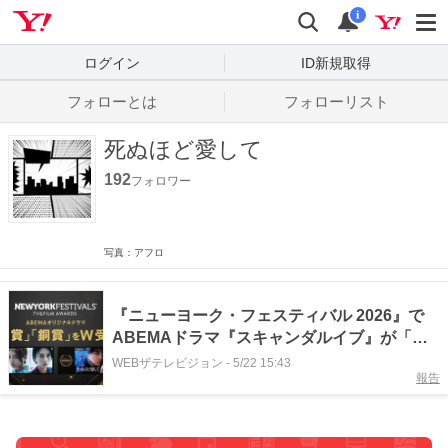
Yahoo! JAPAN
検索
通知数
i
ログイン
ID新規取得
フォローとは
フォローリスト
死ぬほど愛して
192
フォロワー
写真：アフロ
『ニューヨーク・フェスティバル 2026』で
ABEMAドラマ『スキャンダルイブ』が「銀
賞」、『死ぬほど愛して』が「銅賞」を受賞
WEBザテレビジョン
-
5/22 15:43
報告