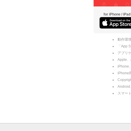
for iPhone / iPad
動作環境
「App
アプリケー
Apple
iPhone
iPho
Copyrig
Andro
スマー