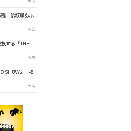
報告
に降臨 信頼感あふ
報告
投する『THE
報告
D SHOW』 松
報告