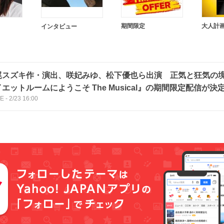
期間限定
大人計
インタビュー
尾スズキ作・演出、咲妃みゆ、松下優也ら出演 正気と狂気の
エットルームにようこそ The Musical』の期間限定配信が決
CE
-
2/23 16:00