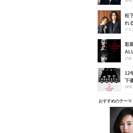
SPI
松下
れ
クラ
彩
AL
ぴあ
12
下
SPI
おすすめのテーマ