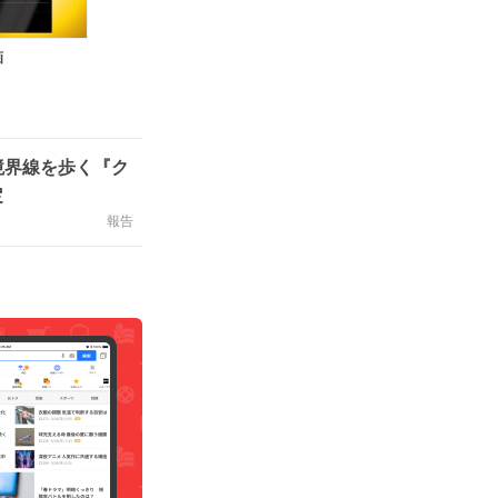
画
境界線を歩く『ク
定
報告