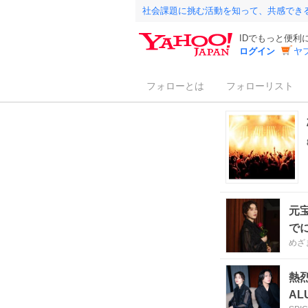
社会課題に挑む活動を知って、共感でき
IDでもっと便利
ログイン
ヤ
フォローとは
フォローリスト
元
で
めざま
熱
AL