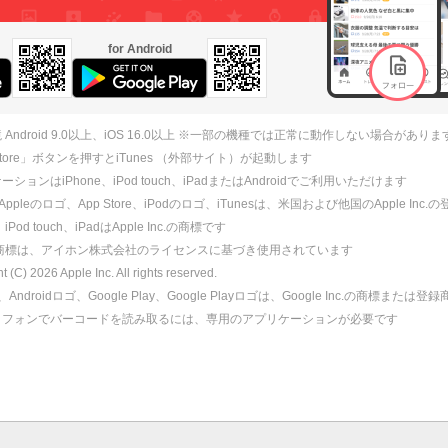
for Android
 Android 9.0以上、iOS 16.0以上 ※一部の機種では正常に動作しない場合がありま
 Store」ボタンを押すとiTunes （外部サイト）が起動します
ションはiPhone、iPod touch、iPadまたはAndroidでご利用いただけます
、Appleのロゴ、App Store、iPodのロゴ、iTunesは、米国および他国のApple Inc
、iPod touch、iPadはApple Inc.の商標です
ne商標は、アイホン株式会社のライセンスに基づき使用されています
ht (C)
2026
Apple Inc. All rights reserved.
id、Androidロゴ、Google Play、Google Playロゴは、Google Inc.の商標または
トフォンでバーコードを読み取るには、専用のアプリケーションが必要です