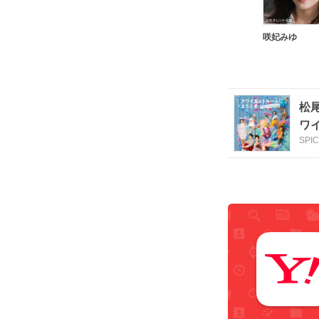
咲妃みゆ
松
ワイ
SPI