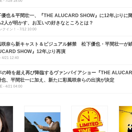
CE
-
7/28 18:00
優也＆平間壮一、『THE ALUCARD SHOW』に12年ぶり
る2人が明かす、お互いの好きなところとは？
ンクイン！
-
7/12 10:00
風咲奈ら新キャスト＆ビジュアル解禁 松下優也・平間壮一が続
UCARD SHOW』12年ぶり再演
-
4/21 12:40
年の時を超え再び降臨するヴァンパイアショー『THE ALUCAR
優也、平間壮一に加え、新たに彩風咲奈らの出演が決定
CE
-
4/21 04:00