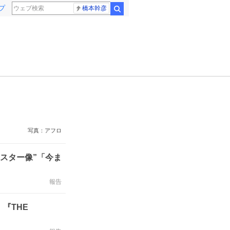
プ
橋本幹彦
検索
写真：アフロ
スター像”「今ま
報告
『THE