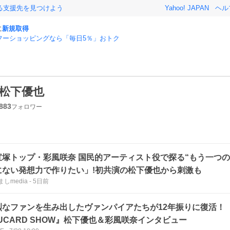
る支援先を見つけよう
Yahoo! JAPAN
ヘル
に
新規取得
フーショッピングなら「毎日5％」おトク
松下優也
883
フォロワー
宝塚トップ・彩風咲奈 国民的アーティスト役で探る“もう一つの
にない発想力で作りたい」!初共演の松下優也から刺激も
しmedia
-
5日前
烈なファンを生み出したヴァンパイアたちが12年振りに復活！ 
UCARD SHOW』松下優也＆彩風咲奈インタビュー